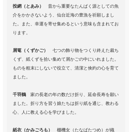
投網（とあみ）
昔から重要なたんぱく源としての魚
介をかかさないよう、仙台近海の豊漁を祈願しまし
た。また、幸運を寄せ集めるという意味も含まれてお
ります。
屑篭（くずかご）
七つの飾り物をつくり終えた裁ち
くず、紙くずを拾い集めて屑かごの中にいれました。
ものを粗末にしないで役立て、清潔と倹約の心を育て
ました。
千羽鶴
家の長老の年の数だけ折り、延命長寿を願い
ました。折り方を習う娘たちは折り紙を通じ、教わる
心、人に教える心を学びました。
紙衣（かみごろも）
棚機女（たなばたつめ）が織