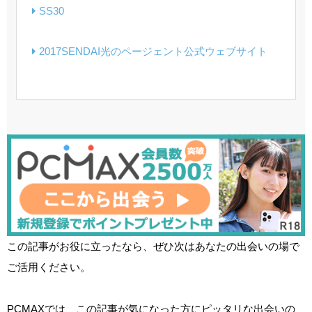
SS30
2017SENDAI光のページェント公式ウェブサイト
この記事がお役に立ったなら、ぜひ次はあなたの出会いの場で
ご活用ください。
PCMAXでは、この記事が気になった方にピッタリな出会いの