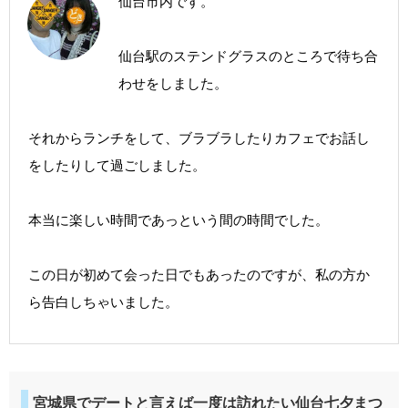
仙台市内です。
仙台駅のステンドグラスのところで待ち合
わせをしました。
それからランチをして、ブラブラしたりカフェでお話し
をしたりして過ごしました。
本当に楽しい時間であっという間の時間でした。
この日が初めて会った日でもあったのですが、私の方か
ら告白しちゃいました。
宮城県でデートと言えば一度は訪れたい仙台七夕まつ