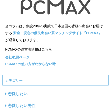
当コラムは、創設20年の実績で日本全国の皆様へ出会いお届け
する
安全・安心の優良出会い系マッチングサイト『PCMAX』
が運営しております。
PCMAXの運営者情報はこちら
会社概要ページ
PCMAXの使い方がわからない時
カテゴリー
恋愛したい
恋愛したい男性