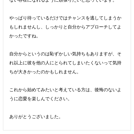
ない存在になれるように頑張りたいと思っています。
やっぱり待っているだけではチャンスを逃してしまうか
もしれませんし、しっかりと自分からアプローチしてよ
かったですね。
自分からというのは恥ずかしい気持ちもありますが、そ
れ以上に彼を他の人にとられてしまいたくないって気持
ちが大きかったのかもしれません。
これから始めてみたいと考えている方は、後悔のないよ
うに恋愛を楽しんでください。
ありがとうございました。