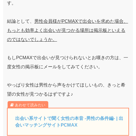
す。
結論として、
男性会員様がPCMAXで出会いを求めた場合、
もっとも効率よく出会いが見つかる場所は掲示板といえる
のではないでしょうか。
もしPCMAXで出会いが見つけられないとお嘆きの方は、一
度女性の掲示板にメールをしてみてください。
やっぱり女性は男性から声をかけてほしいもの、きっと希
望の女性が見つかるはずですよ♪
出会い系サイトで聞く女性の本音 -男性の条件編- | 出
会いマッチングサイトPCMAX