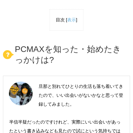
目次
[
表示
]
PCMAXを知った・始めたき
っかけは?
旦那と別れてひとりの生活も落ち着いてき
たので、いい出会いがないかなと思って登
録してみました。
半信半疑だったのですけれど、実際にいい出会いがあっ
たという書き込みなども見たので試にという気持ちでは