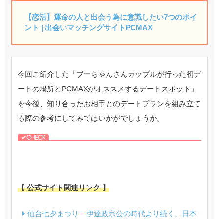
【恋活】運命の人と出会う為に意識したい7つのポイ
ント | 出会いマッチングサイトPCMAX
今回ご紹介した「ブーちゃんさんカップルが行った初デ
ートの場所とPCMAXがオススメするデートスポット」
を今後、知り合ったお相手とのデートプランを組み立て
る際の参考にしてみてはいかがでしょうか。
【 公式サイト関連リンク 】
仙台七夕まつり – 伊達政宗公の時代より続く、日本