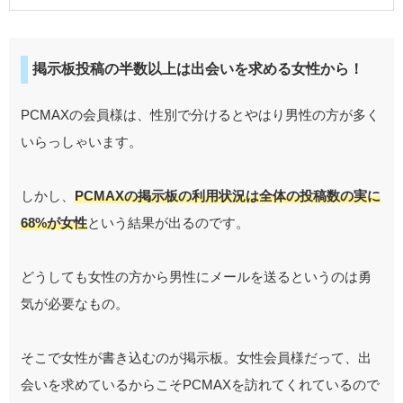
掲示板投稿の半数以上は出会いを求める女性から！
PCMAXの会員様は、性別で分けるとやはり男性の方が多く
いらっしゃいます。
しかし、
PCMAXの掲示板の利用状況は全体の投稿数の実に
68%が女性
という結果が出るのです。
どうしても女性の方から男性にメールを送るというのは勇
気が必要なもの。
そこで女性が書き込むのが掲示板。女性会員様だって、出
会いを求めているからこそPCMAXを訪れてくれているので