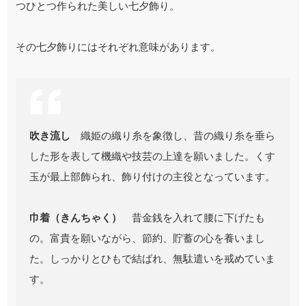
つひとつ作られた美しい七夕飾り。
その七夕飾りにはそれぞれ意味があります。
吹き流し
織姫の織り糸を象徴し、昔の織り糸を垂ら
した形を表して機織や技芸の上達を願いました。くす
玉が最上部飾られ、飾り付けの主役となっています。
巾着（きんちゃく）
昔金銭を入れて腰に下げたも
の。富貴を願いながら、節約、貯蓄の心を養いまし
た。しっかりとひもで結ばれ、無駄遣いを戒めていま
す。