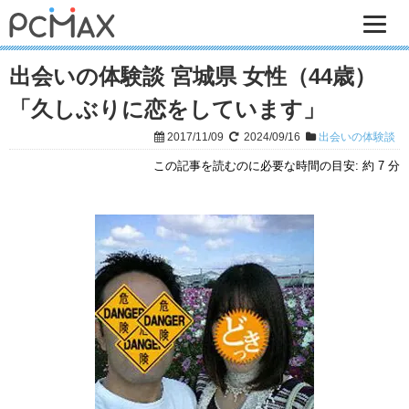
出会いの体験談 宮城県 女性（44歳）
「久しぶりに恋をしています」
2017/11/09
2024/09/16
出会いの体験談
この記事を読むのに必要な時間の目安:
約 7 分