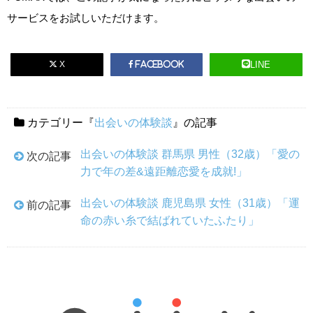
サービスをお試しいただけます。
X
LINE
Facebook
カテゴリー『
出会いの体験談
』の記事
出会いの体験談 群馬県 男性（32歳）「愛の
次の記事
力で年の差&遠距離恋愛を成就!」
出会いの体験談 鹿児島県 女性（31歳）「運
前の記事
命の赤い糸で結ばれていたふたり」