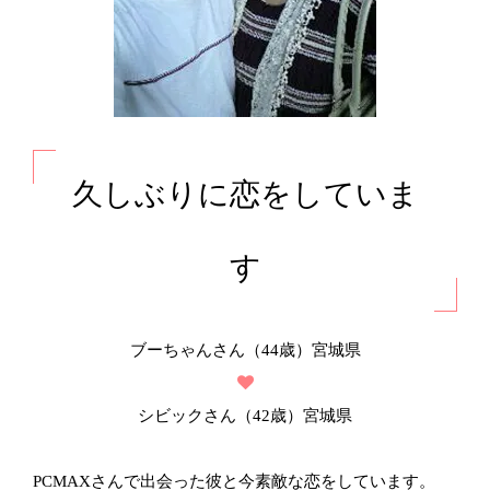
久しぶりに恋をしていま
す
ブーちゃんさん（44歳）宮城県
シビックさん（42歳）宮城県
PCMAXさんで出会った彼と今素敵な恋をしています。