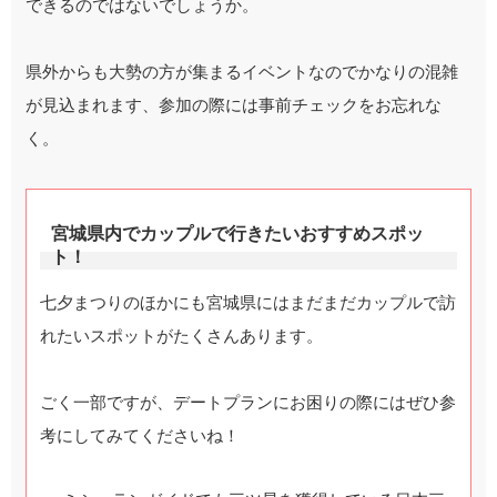
できるのではないでしょうか。
県外からも大勢の方が集まるイベントなのでかなりの混雑
が見込まれます、参加の際には事前チェックをお忘れな
く。
宮城県内でカップルで行きたいおすすめスポッ
ト！
七夕まつりのほかにも宮城県にはまだまだカップルで訪
れたいスポットがたくさんあります。
ごく一部ですが、デートプランにお困りの際にはぜひ参
考にしてみてくださいね！