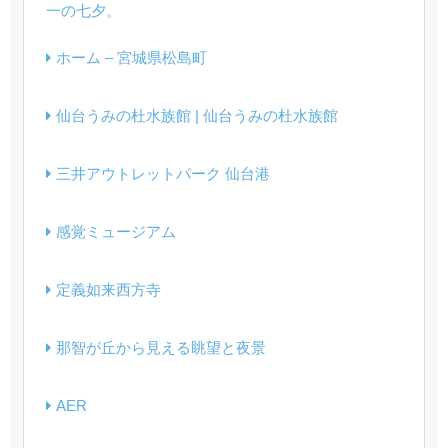
一の七夕。
ホーム – 宮城県松島町
仙台うみの杜水族館 | 仙台うみの杜水族館
三井アウトレットパーク 仙台港
感覚ミュージアム
定義如来西方寺
那智が丘から見える眺望と夜景
AER