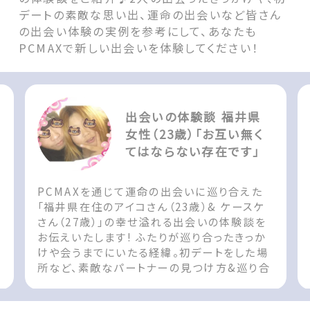
デートの素敵な思い出、運命の出会いなど皆さん
の出会い体験の実例を参考にして、あなたも
PCMAXで新しい出会いを体験してください！
福井県
出会いの体験談 奈良県
い無く
女性（25歳）「3月に結婚
です」
ます」
合えた
PCMAXを通じて運命の出会いに巡り合えた
ケースケ
「奈良県在住のちゅー子さん（25歳）& kenさ
体験談を
ん（28歳）」の幸せ溢れる出会いの体験談をお
たきっか
伝えいたします! ふたりが巡り合ったきっかけ
をした場
や会うまでにいたる経緯。初デートをした場所
&巡り合
など、素敵なパートナーの見つけ方&巡り合え
 The
た際の参考としてお役立てください!! The
3歳）
post 出会いの体験談 奈良県 女性（25歳）「