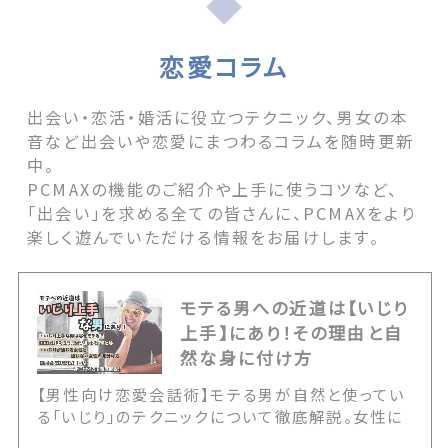
恋愛コラム
出会い・恋活・婚活に役立つテクニック、男女の本
音など出会いや恋愛にまつわるコラムを随時更新
中。
PCMAXの機能のご紹介や上手に使うコツなど、
「出会い」を求める全ての皆さんに、PCMAXをより
楽しく遊んでいただける情報をお届けします。
【い
テる男への近道は【いじり
き
手】にあり！その理由と自
＆マ
な身に付け方
いい男が本気で惹かれる
】モテる男が自然と使ってい
内面・習慣・マインドセ
ックについて徹底解説。女性に
が本当に求めている女
との決定的な境界線や、いじ