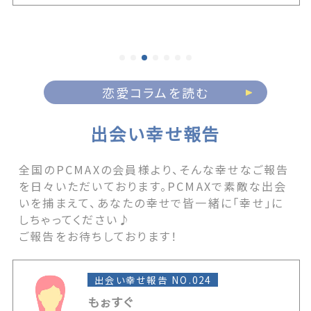
できる魅力を育てる習慣
め方を伝授します。また20
マインド、そして魅力あ
代別に応じた具体的なアプロ
とまでを徹底解説！いい
簡単にいじりテクが身に付く
全力でさせていただきます。
 post モテる男への近道は
条件】いい男を惹きつけ
！その理由と自然な身に付け方
ンドセット first app
 on 出会いマッチングサイト
恋愛コラムを読む
サイトPCMAX.
出会い幸せ報告
全国のPCMAXの会員様より、そんな幸せなご報告
を日々いただいております。PCMAXで素敵な出会
いを捕まえて、あなたの幸せで皆一緒に「幸せ」に
しちゃってください♪
ご報告をお待ちしております！
出会い幸せ報告 NO.024
もぉすぐ