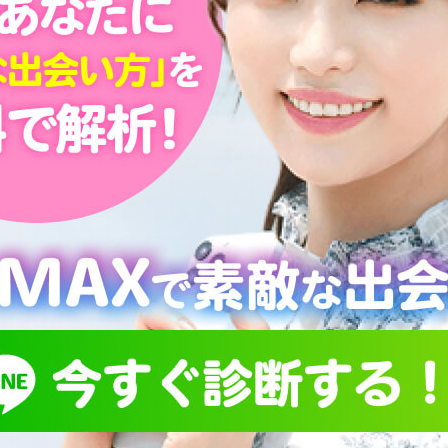
せ
の距離が
！素敵な
集する
いるのは『出会い掲示板』です。
コンテンツである掲示板にこだわり、様々なアプローチから
もらえる」環境を構築しています。