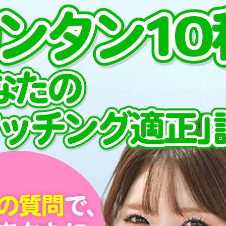
プ
PCMAXでの出会い方
が毎日3
す！まず
を書いて
ージ
ッセージ
ルなどの
ェックし