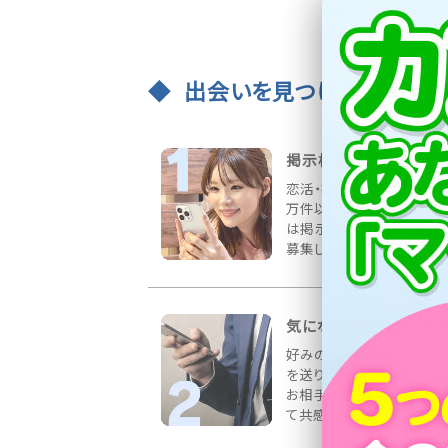
出会いを見つける3ステッ
掲示板で出会いを募集
恋活・婚活など様々な募集
万件以上書き込まれていま
は掲示板にお相手の希望
募集しましょう！
気になる相手にメッセ
好みのお相手を見つけてメ
を送りましょう！プロフィー
お相手の情報をしっかりチ
て共感を得られる内容が◎