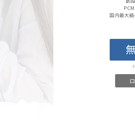
創設
PC
国内最大級
ロ