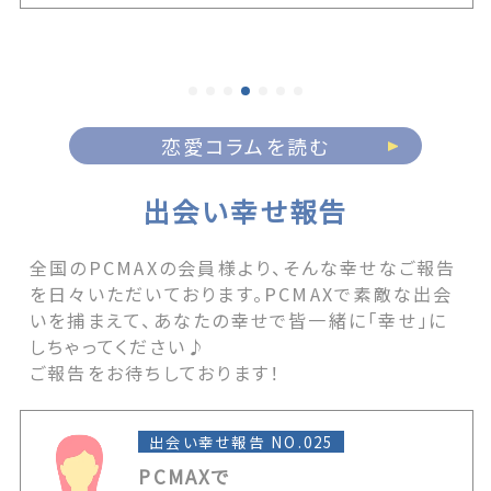
できる魅力を育てる習慣、愛され女性になるための
マインド、そして魅力ある女性が絶対にやらないこ
とまでを徹底解説！いい女になるためのお手伝いを
全力でさせていただきます。 The post 【いい女の
条件】いい男を惹きつける魅力の身に付け方＆マイ
ンドセット first appeared on 出会いマッチング
恋愛コラムを読む
サイトPCMAX.
出会い幸せ報告
全国のPCMAXの会員様より、そんな幸せなご報告
を日々いただいております。PCMAXで素敵な出会
いを捕まえて、あなたの幸せで皆一緒に「幸せ」に
しちゃってください♪
ご報告をお待ちしております！
出会い幸せ報告 NO.025
PCMAXで