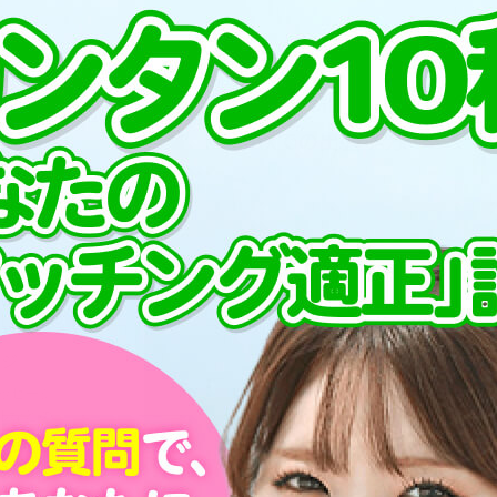
プ
PCMAXでの出会い方
が毎日3
す！まず
を書いて
ージ
ッセージ
ルなどの
ェックし