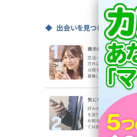
出会いを見つける3ステッ
掲示板で出会いを募集
恋活・婚活など様々な募集
万件以上書き込まれていま
は掲示板にお相手の希望
募集しましょう！
気になる相手にメッセ
好みのお相手を見つけてメ
を送りましょう！プロフィー
お相手の情報をしっかりチ
て共感を得られる内容が◎