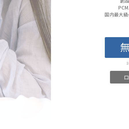
創設
PC
国内最大級
ロ