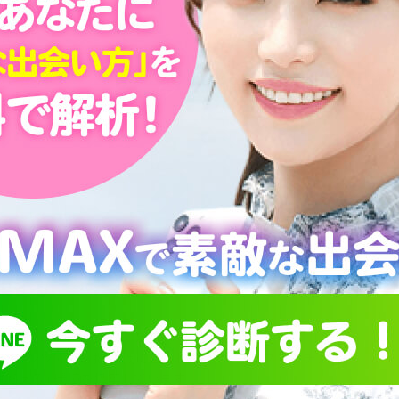
せ
の距離が
！素敵な
集する
いるのは『出会い掲示板』です。
コンテンツである掲示板にこだわり、様々なアプローチから
もらえる」環境を構築しています。