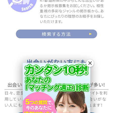
47都道府県の中からどんな出会いがあ
るか掲示板募集をお試しください。 相性
重視の多彩なジャンルの掲示板から、あ
なたにぴったりの理想のお相手をお探し
いただけます。
検索する方法
出会いがない方にも
×
お相手が見つかる
出会いに積極的なアクティブユーザーが多い！
日々、恋愛や恋活に積極的な男性・女性がサイトを利
用していますので職場や日常生活の中で出会いがな
い人にも毎日新しい出会いのチャンスが訪れます！