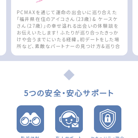
PCMAXを通じて運命の出会いに巡り合えた
ん
「福井県在住のアイコさん（23歳）& ケースケ
さん（27歳）」の幸せ溢れる出会いの体験談を
お伝えいたします! ふたりが巡り合ったきっか
けや会うまでにいたる経緯。初デートをした場
所など、素敵なパートナーの見つけ方&巡り合
t
えた際の参考としてお役立てください!! The
post 出会いの体験談 福井県 女性（23歳）
d
「お互い無くてはならない存在です」 first
appeared on 出会いマッチングサイト
PCMAX.
5つの安全・安心サポート