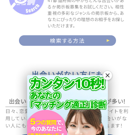
47都道府県の中からどんな出会いがあ
るか掲示板募集をお試しください。 相性
重視の多彩なジャンルの掲示板から、あ
なたにぴったりの理想のお相手をお探し
いただけます。
検索する方法
出会いがない方にも
×
お相手が見つかる
出会いに積極的なアクティブユーザーが多い！
日々、恋愛や恋活に積極的な男性・女性がサイトを利
用していますので職場や日常生活の中で出会いがな
い人にも毎日新しい出会いのチャンスが訪れます！