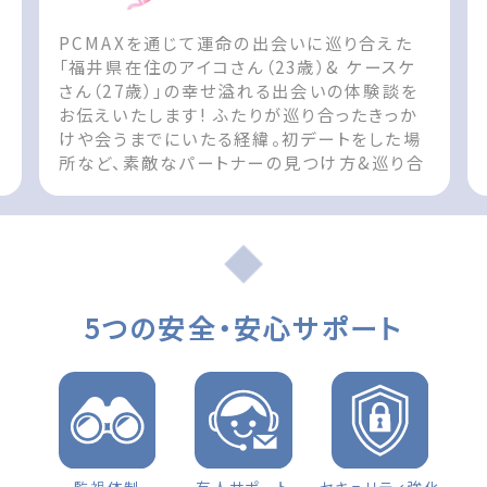
PCMAXを通じて運命の出会いに巡り合えた
ん
「福井県在住のアイコさん（23歳）& ケースケ
さん（27歳）」の幸せ溢れる出会いの体験談を
お伝えいたします! ふたりが巡り合ったきっか
けや会うまでにいたる経緯。初デートをした場
所など、素敵なパートナーの見つけ方&巡り合
t
えた際の参考としてお役立てください!! The
post 出会いの体験談 福井県 女性（23歳）
d
「お互い無くてはならない存在です」 first
appeared on 出会いマッチングサイト
PCMAX.
5つの安全・安心サポート