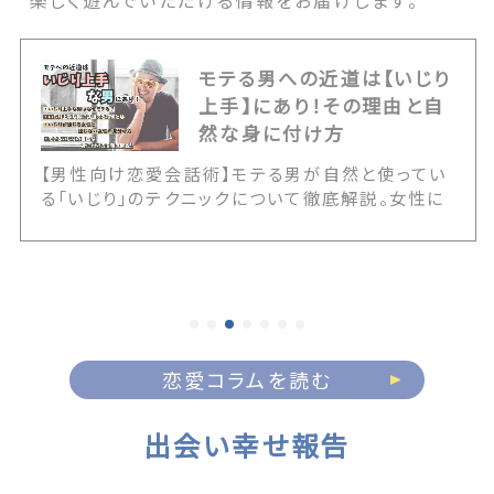
楽しく遊んでいただける情報をお届けします。
モテる男への近道は【いじり
上手】にあり！その理由と自
然な身に付け方
【男性向け恋愛会話術】モテる男が自然と使ってい
る「いじり」のテクニックについて徹底解説。女性に
嫌われるNGないじりとの決定的な境界線や、いじ
りが通じる女性の見極め方を伝授します。また20
代・30代・40代の年代別に応じた具体的なアプロ
ーチ例など、誰にでも簡単にいじりテクが身に付く
情報が満載です！ The post モテる男への近道は
【いじり上手】にあり！その理由と自然な身に付け方
first appeared on 出会いマッチングサイト
恋愛コラムを読む
PCMAX.
出会い幸せ報告