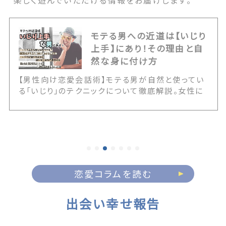
楽しく遊んでいただける情報をお届けします。
モテる男への近道は【いじり
上手】にあり！その理由と自
然な身に付け方
【男性向け恋愛会話術】モテる男が自然と使ってい
る「いじり」のテクニックについて徹底解説。女性に
嫌われるNGないじりとの決定的な境界線や、いじ
りが通じる女性の見極め方を伝授します。また20
代・30代・40代の年代別に応じた具体的なアプロ
ーチ例など、誰にでも簡単にいじりテクが身に付く
情報が満載です！ The post モテる男への近道は
【いじり上手】にあり！その理由と自然な身に付け方
first appeared on 出会いマッチングサイト
恋愛コラムを読む
PCMAX.
出会い幸せ報告