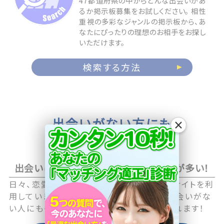
47都道府県の中からどんな出会いがあ
るか掲示板募集をお試しください。 相性
重視の多彩なジャンルの掲示板から、あ
なたにぴったりの理想のお相手をお探し
いただけます。
検索する方法
出会いがない方にも
×
お相手が見つかる
出会いに積極的なアクティブユーザーが多い！
日々、恋愛や恋活に積極的な男性・女性がサイトを利
用していますので職場や日常生活の中で出会いがな
い人にも毎日新しい出会いのチャンスが訪れます！