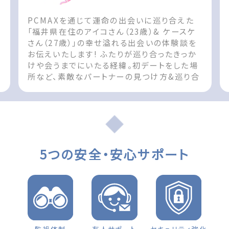
PCMAXを通じて運命の出会いに巡り合えた
ん
「福井県在住のアイコさん（23歳）& ケースケ
さん（27歳）」の幸せ溢れる出会いの体験談を
お伝えいたします! ふたりが巡り合ったきっか
けや会うまでにいたる経緯。初デートをした場
所など、素敵なパートナーの見つけ方&巡り合
t
えた際の参考としてお役立てください!! The
post 出会いの体験談 福井県 女性（23歳）
d
「お互い無くてはならない存在です」 first
appeared on 出会いマッチングサイト
PCMAX.
5つの安全・安心サポート