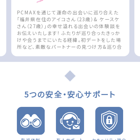
PCMAXを通じて運命の出会いに巡り合えた
ん
「福井県在住のアイコさん（23歳）& ケースケ
さん（27歳）」の幸せ溢れる出会いの体験談を
お伝えいたします! ふたりが巡り合ったきっか
けや会うまでにいたる経緯。初デートをした場
所など、素敵なパートナーの見つけ方&巡り合
t
えた際の参考としてお役立てください!! The
post 出会いの体験談 福井県 女性（23歳）
d
「お互い無くてはならない存在です」 first
appeared on 出会いマッチングサイト
PCMAX.
5つの安全・安心サポート