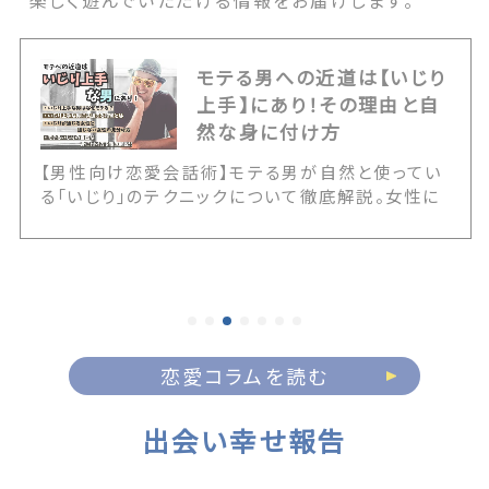
楽しく遊んでいただける情報をお届けします。
モテる男への近道は【いじり
上手】にあり！その理由と自
然な身に付け方
【男性向け恋愛会話術】モテる男が自然と使ってい
る「いじり」のテクニックについて徹底解説。女性に
嫌われるNGないじりとの決定的な境界線や、いじ
りが通じる女性の見極め方を伝授します。また20
代・30代・40代の年代別に応じた具体的なアプロ
ーチ例など、誰にでも簡単にいじりテクが身に付く
情報が満載です！ The post モテる男への近道は
【いじり上手】にあり！その理由と自然な身に付け方
first appeared on 出会いマッチングサイト
恋愛コラムを読む
PCMAX.
出会い幸せ報告