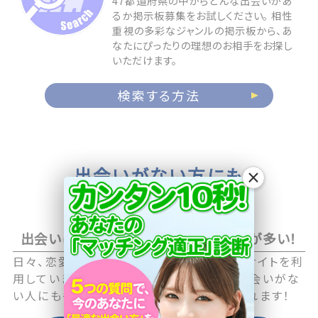
47都道府県の中からどんな出会いがあ
るか掲示板募集をお試しください。 相性
重視の多彩なジャンルの掲示板から、あ
なたにぴったりの理想のお相手をお探し
いただけます。
検索する方法
出会いがない方にも
×
お相手が見つかる
出会いに積極的なアクティブユーザーが多い！
日々、恋愛や恋活に積極的な男性・女性がサイトを利
用していますので職場や日常生活の中で出会いがな
い人にも毎日新しい出会いのチャンスが訪れます！