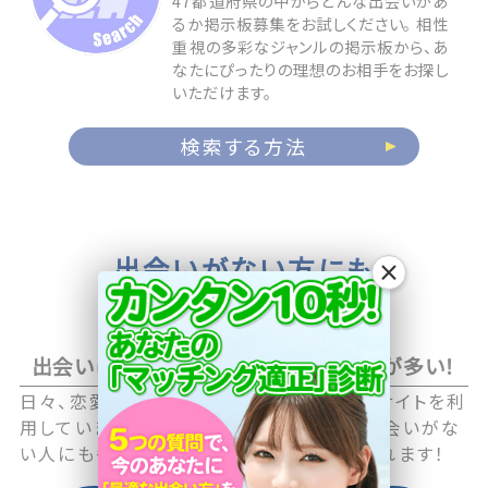
47都道府県の中からどんな出会いがあ
るか掲示板募集をお試しください。 相性
重視の多彩なジャンルの掲示板から、あ
なたにぴったりの理想のお相手をお探し
いただけます。
検索する方法
出会いがない方にも
×
お相手が見つかる
出会いに積極的なアクティブユーザーが多い！
日々、恋愛や恋活に積極的な男性・女性がサイトを利
用していますので職場や日常生活の中で出会いがな
い人にも毎日新しい出会いのチャンスが訪れます！