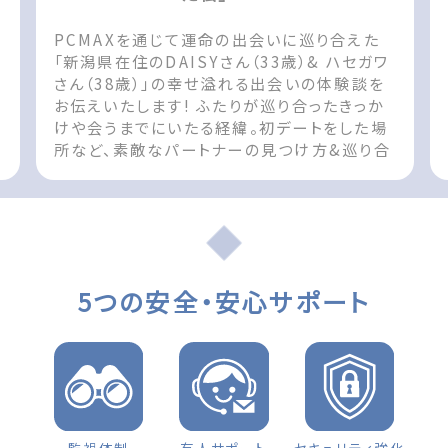
PCMAXを通じて運命の出会いに巡り合えた
1
「新潟県在住のDAISYさん（33歳）& ハセガワ
さん（38歳）」の幸せ溢れる出会いの体験談を
お伝えいたします! ふたりが巡り合ったきっか
けや会うまでにいたる経緯。初デートをした場
く
所など、素敵なパートナーの見つけ方&巡り合
えた際の参考としてお役立てください!! The
post 出会いの体験談 新潟県 女性（33歳）
「彼のプレゼンでハートを鷲掴みされた私」
first appeared on 出会いマッチングサイト
PCMAX.
5つの安全・安心サポート