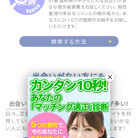
47都道府県の中からどんな出会いがあ
るか掲示板募集をお試しください。 相性
重視の多彩なジャンルの掲示板から、あ
なたにぴったりの理想のお相手をお探し
いただけます。
検索する方法
出会いがない方にも
×
お相手が見つかる
出会いに積極的なアクティブユーザーが多い！
日々、恋愛や恋活に積極的な男性・女性がサイトを利
用していますので職場や日常生活の中で出会いがな
い人にも毎日新しい出会いのチャンスが訪れます！