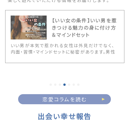
楽しく遊んでいただける情報をお届けします。
【いい女の条件】いい男を惹
きつける魅力の身に付け方
＆マインドセット
いい男が本気で惹かれる女性は外見だけでなく、
内面・習慣・マインドセットに秘密があります。男性
が本当に求めている女性などの本音や、今日から
できる魅力を育てる習慣、愛され女性になるための
マインド、そして魅力ある女性が絶対にやらないこ
とまでを徹底解説！いい女になるためのお手伝いを
全力でさせていただきます。 The post 【いい女の
条件】いい男を惹きつける魅力の身に付け方＆マイ
ンドセット first appeared on 出会いマッチング
恋愛コラムを読む
サイトPCMAX.
出会い幸せ報告