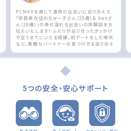
PCMAXを通じて運命の出会いに巡り合えた
「奈良県在住のちゅー子さん（25歳）& kenさ
ん（28歳）」の幸せ溢れる出会いの体験談をお
伝えいたします! ふたりが巡り合ったきっかけ
や会うまでにいたる経緯。初デートをした場所
など、素敵なパートナーの見つけ方&巡り合え
た際の参考としてお役立てください!! The
post 出会いの体験談 奈良県 女性（25歳）「3
月に結婚します」 first appeared on 出会
いマッチングサイトPCMAX.
5つの安全・安心サポート