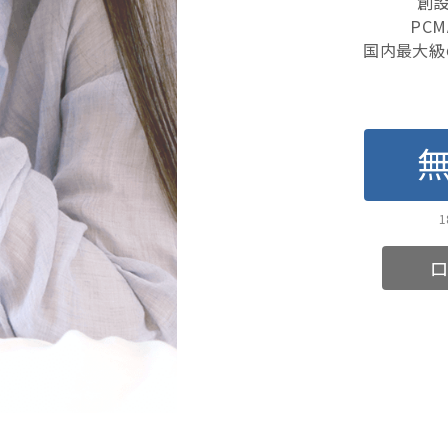
創設
PC
国内最大級
ロ