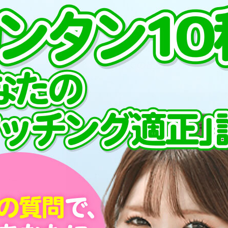
プ
PCMAXでの出会い方
が毎日3
す！まず
を書いて
ージ
ッセージ
ルなどの
ェックし