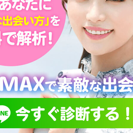
せ
の距離が
！素敵な
集する
いるのは『出会い掲示板』です。
コンテンツである掲示板にこだわり、様々なアプローチから
もらえる」環境を構築しています。