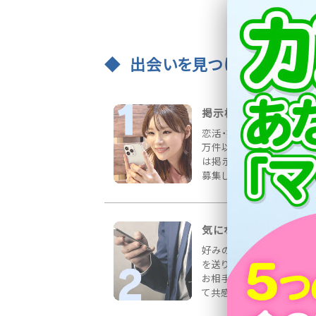
出会いを見つける3ステッ
掲示板で出会いを募集
恋活・婚活など様々な募集
万件以上書き込まれていま
は掲示板にお相手の希望
募集しましょう！
気になる相手にメッセ
好みのお相手を見つけてメ
を送りましょう！プロフィー
お相手の情報をしっかりチ
て共感を得られる内容が◎