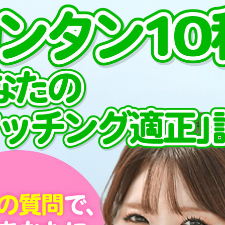
プ
PCMAXでの出会い方
が毎日3
す！まず
を書いて
ージ
ッセージ
ルなどの
ェックし