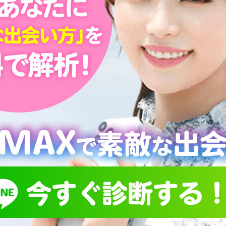
せ
の距離が
！素敵な
集する
いるのは『出会い掲示板』です。
コンテンツである掲示板にこだわり、様々なアプローチから
もらえる」環境を構築しています。