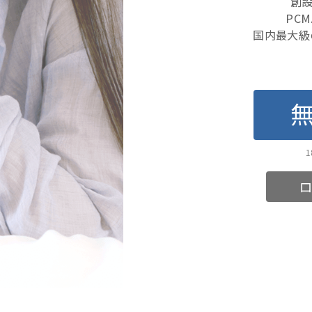
創設
PC
国内最大級
ロ