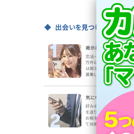
出会いを見つける3ステッ
掲示板で出会いを募集
恋活・婚活など様々な募集
万件以上書き込まれていま
は掲示板にお相手の希望
募集しましょう！
気になる相手にメッセ
好みのお相手を見つけてメ
を送りましょう！プロフィー
お相手の情報をしっかりチ
て共感を得られる内容が◎