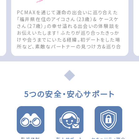
PCMAXを通じて運命の出会いに巡り合えた
ん
「福井県在住のアイコさん（23歳）& ケースケ
さん（27歳）」の幸せ溢れる出会いの体験談を
お伝えいたします! ふたりが巡り合ったきっか
けや会うまでにいたる経緯。初デートをした場
所など、素敵なパートナーの見つけ方&巡り合
t
えた際の参考としてお役立てください!! The
post 出会いの体験談 福井県 女性（23歳）
d
「お互い無くてはならない存在です」 first
appeared on 出会いマッチングサイト
PCMAX.
5つの安全・安心サポート