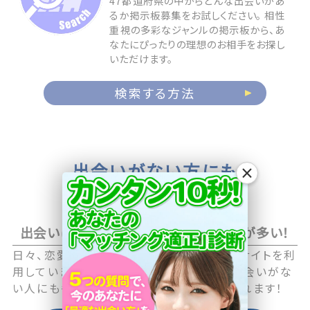
47都道府県の中からどんな出会いがあ
るか掲示板募集をお試しください。 相性
重視の多彩なジャンルの掲示板から、あ
なたにぴったりの理想のお相手をお探し
いただけます。
検索する方法
出会いがない方にも
×
お相手が見つかる
出会いに積極的なアクティブユーザーが多い！
日々、恋愛や恋活に積極的な男性・女性がサイトを利
用していますので職場や日常生活の中で出会いがな
い人にも毎日新しい出会いのチャンスが訪れます！