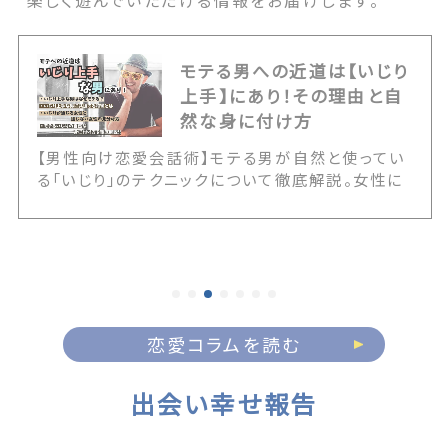
楽しく遊んでいただける情報をお届けします。
モテる男への近道は【いじり
上手】にあり！その理由と自
然な身に付け方
【男性向け恋愛会話術】モテる男が自然と使ってい
る「いじり」のテクニックについて徹底解説。女性に
嫌われるNGないじりとの決定的な境界線や、いじ
りが通じる女性の見極め方を伝授します。また20
代・30代・40代の年代別に応じた具体的なアプロ
ーチ例など、誰にでも簡単にいじりテクが身に付く
情報が満載です！ The post モテる男への近道は
【いじり上手】にあり！その理由と自然な身に付け方
first appeared on 出会いマッチングサイト
恋愛コラムを読む
PCMAX.
出会い幸せ報告