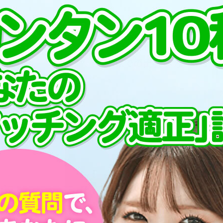
プ
PCMAXでの出会い方
が毎日3
す！まず
を書いて
ージ
ッセージ
ルなどの
ェックし