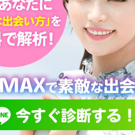
せ
の距離が
！素敵な
集する
いるのは『出会い掲示板』です。
コンテンツである掲示板にこだわり、様々なアプローチから
もらえる」環境を構築しています。