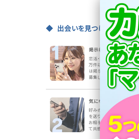
出会いを見つける3ステッ
掲示板で出会いを募集
恋活・婚活など様々な募集
万件以上書き込まれていま
は掲示板にお相手の希望
募集しましょう！
気になる相手にメッセ
好みのお相手を見つけてメ
を送りましょう！プロフィー
お相手の情報をしっかりチ
て共感を得られる内容が◎