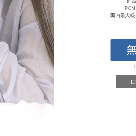
創設
PC
国内最大級
ロ