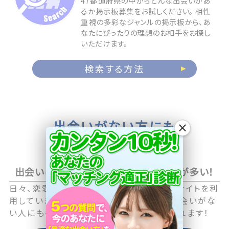
47都道府県の中からどんな出会いがあ
るか掲示板募集をお試しください。 相性
重視の多彩なジャンルの掲示板から、あ
なたにぴったりの理想のお相手をお探し
いただけます。
検索する方法
出会いがない方にも
×
お相手が見つかる
出会いに積極的なアクティブユーザーが多い！
日々、恋愛や恋活に積極的な男性・女性がサイトを利
用していますので職場や日常生活の中で出会いがな
い人にも毎日新しい出会いのチャンスが訪れます！