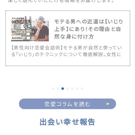
楽しく遊んでいただける情報をお届けします。
モテる男への近道は【いじり
上手】にあり！その理由と自
然な身に付け方
【男性向け恋愛会話術】モテる男が自然と使ってい
る「いじり」のテクニックについて徹底解説。女性に
嫌われるNGないじりとの決定的な境界線や、いじ
りが通じる女性の見極め方を伝授します。また20
代・30代・40代の年代別に応じた具体的なアプロ
ーチ例など、誰にでも簡単にいじりテクが身に付く
情報が満載です！ The post モテる男への近道は
【いじり上手】にあり！その理由と自然な身に付け方
first appeared on 出会いマッチングサイト
恋愛コラムを読む
PCMAX.
出会い幸せ報告