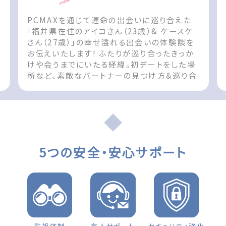
PCMAXを通じて運命の出会いに巡り合えた
ん
「福井県在住のアイコさん（23歳）& ケースケ
さん（27歳）」の幸せ溢れる出会いの体験談を
お伝えいたします! ふたりが巡り合ったきっか
けや会うまでにいたる経緯。初デートをした場
所など、素敵なパートナーの見つけ方&巡り合
t
えた際の参考としてお役立てください!! The
post 出会いの体験談 福井県 女性（23歳）
d
「お互い無くてはならない存在です」 first
appeared on 出会いマッチングサイト
PCMAX.
5つの安全・安心サポート