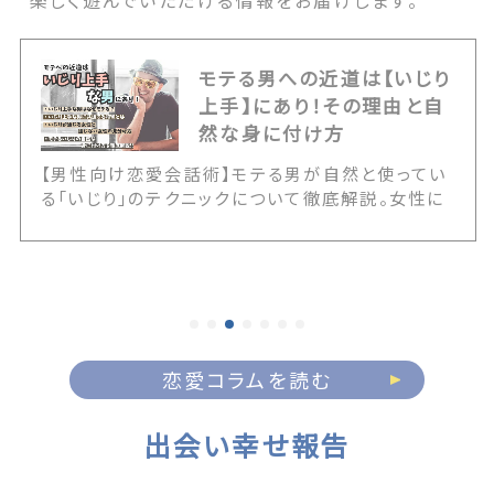
楽しく遊んでいただける情報をお届けします。
モテる男への近道は【いじり
上手】にあり！その理由と自
然な身に付け方
【男性向け恋愛会話術】モテる男が自然と使ってい
る「いじり」のテクニックについて徹底解説。女性に
嫌われるNGないじりとの決定的な境界線や、いじ
りが通じる女性の見極め方を伝授します。また20
代・30代・40代の年代別に応じた具体的なアプロ
ーチ例など、誰にでも簡単にいじりテクが身に付く
情報が満載です！ The post モテる男への近道は
【いじり上手】にあり！その理由と自然な身に付け方
first appeared on 出会いマッチングサイト
恋愛コラムを読む
PCMAX.
出会い幸せ報告