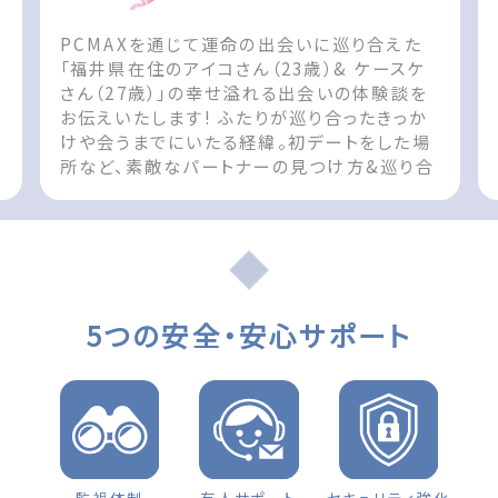
PCMAXを通じて運命の出会いに巡り合えた
ん
「福井県在住のアイコさん（23歳）& ケースケ
さん（27歳）」の幸せ溢れる出会いの体験談を
お伝えいたします! ふたりが巡り合ったきっか
けや会うまでにいたる経緯。初デートをした場
所など、素敵なパートナーの見つけ方&巡り合
t
えた際の参考としてお役立てください!! The
post 出会いの体験談 福井県 女性（23歳）
d
「お互い無くてはならない存在です」 first
appeared on 出会いマッチングサイト
PCMAX.
5つの安全・安心サポート