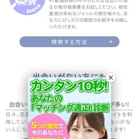
47都道府県の中からどんな出会いがあ
るか掲示板募集をお試しください。 相性
重視の多彩なジャンルの掲示板から、あ
なたにぴったりの理想のお相手をお探し
いただけます。
検索する方法
出会いがない方にも
×
お相手が見つかる
出会いに積極的なアクティブユーザーが多い！
日々、恋愛や恋活に積極的な男性・女性がサイトを利
用していますので職場や日常生活の中で出会いがな
い人にも毎日新しい出会いのチャンスが訪れます！