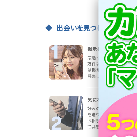
出会いを見つける3ステッ
掲示板で出会いを募集
恋活・婚活など様々な募集
万件以上書き込まれていま
は掲示板にお相手の希望
募集しましょう！
気になる相手にメッセ
好みのお相手を見つけてメ
を送りましょう！プロフィー
お相手の情報をしっかりチ
て共感を得られる内容が◎