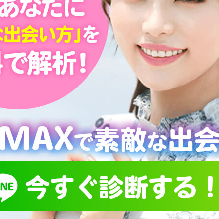
せ
の距離が
！素敵な
集する
いるのは『出会い掲示板』です。
コンテンツである掲示板にこだわり、様々なアプローチから
もらえる」環境を構築しています。