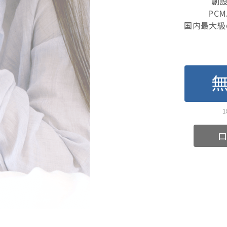
創設
PC
国内最大級
ロ