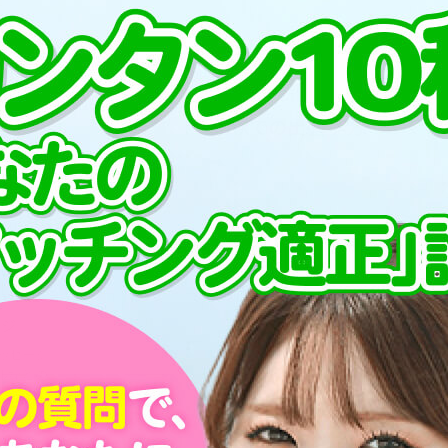
プ
PCMAXでの出会い方
が毎日3
す！まず
を書いて
ージ
ッセージ
ルなどの
ェックし