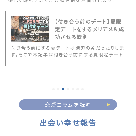
楽しく遊んでいただける情報をお届けします。
【付き合う前のデート】夏限
定デートをするメリデメ＆成
功させる鉄則
付き合う前にする夏デートは諸刃の剣だったりしま
す。そこで本記事は付き合う前にする夏限定デート
のメリット・デメリットをはじめ、なぜ屋内デートが
最適解なのかを徹底解説。さらに花火大会やナイト
プール、夏祭りなど屋外デートを成功させるための
鉄則も紹介します。今年の夏に恋を実らせたい方必
見の完全ガイドです！ The post 【付き合う前のデ
ート】夏限定デートをするメリデメ＆成功させる鉄
則 first appeared on 出会いマッチングサイト
恋愛コラムを読む
PCMAX.
出会い幸せ報告