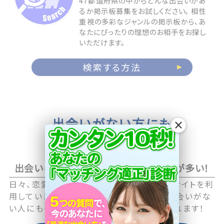
47都道府県の中からどんな出会いがあ
るか掲示板募集をお試しください。 相性
重視の多彩なジャンルの掲示板から、あ
なたにぴったりの理想のお相手をお探し
いただけます。
検索する方法
出会いがない方にも
×
お相手が見つかる
出会いに積極的なアクティブユーザーが多い！
日々、恋愛や恋活に積極的な男性・女性がサイトを利
用していますので職場や日常生活の中で出会いがな
い人にも毎日新しい出会いのチャンスが訪れます！