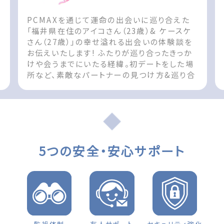
PCMAXを通じて運命の出会いに巡り合えた
ん
「福井県在住のアイコさん（23歳）& ケースケ
さん（27歳）」の幸せ溢れる出会いの体験談を
お伝えいたします! ふたりが巡り合ったきっか
けや会うまでにいたる経緯。初デートをした場
所など、素敵なパートナーの見つけ方&巡り合
t
えた際の参考としてお役立てください!! The
post 出会いの体験談 福井県 女性（23歳）
d
「お互い無くてはならない存在です」 first
appeared on 出会いマッチングサイト
PCMAX.
5つの安全・安心サポート