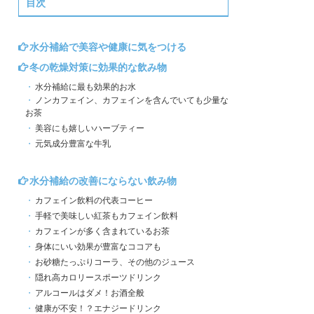
目次
水分補給で美容や健康に気をつける
冬の乾燥対策に効果的な飲み物
水分補給に最も効果的お水
ノンカフェイン、カフェインを含んでいても少量な
お茶
美容にも嬉しいハーブティー
元気成分豊富な牛乳
水分補給の改善にならない飲み物
カフェイン飲料の代表コーヒー
手軽で美味しい紅茶もカフェイン飲料
カフェインが多く含まれているお茶
身体にいい効果が豊富なココアも
お砂糖たっぷりコーラ、その他のジュース
隠れ高カロリースポーツドリンク
アルコールはダメ！お酒全般
健康が不安！？エナジードリンク