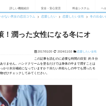
詳しい機能紹介
安全・安心宣言
料金システム
ヘ
いがない男女の恋活コラム
恋愛したい
恋愛したい女性
冬の出会い
策！潤った女性になる冬にオ
2017/01/20
2024/11/10
恋愛したい女性
この記事を読むのに必要な時間の目安:
約 9 分
ありません。ハンドクリームを塗るだけでは身体の中まで潤すことは
っかり水分補給になっていますか？冷たい木枯らしの中でも潤ったモ
物ぜひチェックしてみてください。