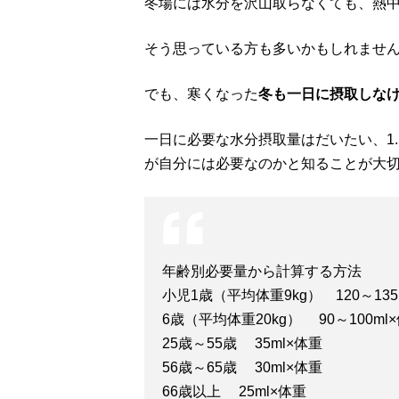
冬場には水分を沢山取らなくても、熱
そう思っている方も多いかもしれませ
でも、寒くなった
冬も一日に摂取しな
一日に必要な水分摂取量はだいたい、1
が自分には必要なのかと知ることが大
年齢別必要量から計算する方法
小児1歳（平均体重9kg） 120～135
6歳（平均体重20kg） 90～100ml
25歳～55歳 35ml×体重
56歳～65歳 30ml×体重
66歳以上 25ml×体重