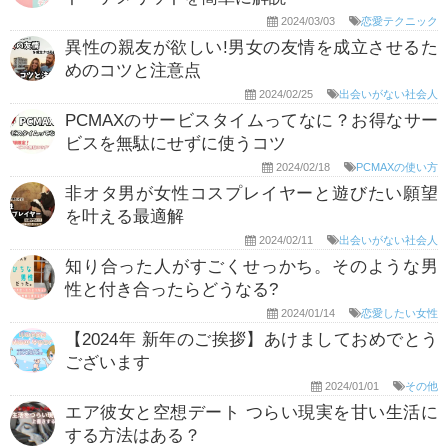
2024/03/03
恋愛テクニック
異性の親友が欲しい!男女の友情を成立させるた
めのコツと注意点
2024/02/25
出会いがない社会人
PCMAXのサービスタイムってなに？お得なサー
ビスを無駄にせずに使うコツ
2024/02/18
PCMAXの使い方
非オタ男が女性コスプレイヤーと遊びたい願望
を叶える最適解
2024/02/11
出会いがない社会人
知り合った人がすごくせっかち。そのような男
性と付き合ったらどうなる?
2024/01/14
恋愛したい女性
【2024年 新年のご挨拶】あけましておめでとう
ございます
2024/01/01
その他
エア彼女と空想デート つらい現実を甘い生活に
する方法はある？