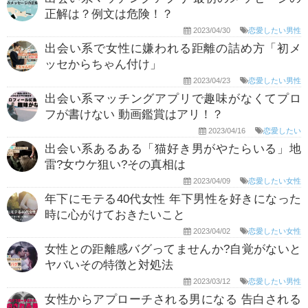
正解は？例文は危険！？
2023/04/30
恋愛したい男性
出会い系で女性に嫌われる距離の詰め方「初メ
ッセからちゃん付け」
2023/04/23
恋愛したい男性
出会い系マッチングアプリで趣味がなくてプロ
フが書けない 動画鑑賞はアリ！？
2023/04/16
恋愛したい
出会い系あるある「猫好き男がやたらいる」地
雷?女ウケ狙い?その真相は
2023/04/09
恋愛したい女性
年下にモテる40代女性 年下男性を好きになった
時に心がけておきたいこと
2023/04/02
恋愛したい女性
女性との距離感バグってませんか?自覚がないと
ヤバいその特徴と対処法
2023/03/12
恋愛したい男性
女性からアプローチされる男になる 告白される