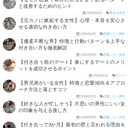
と改善するためのヒント
2026/04/12
男女の本音
【元カノに嫉妬する女性】心理・本音＆安心さ
せる適切な向き合い方
2026/04/05
恋愛したい男性
【優柔不断な男】特徴と行動パターン＆上手な
付き合い方を徹底解説
2026/03/29
恋愛したい女性
【付き合う前のデート】春にするデートのメリ
ット＆成功させるポイント
2026/03/22
デート
【男兄弟がいる女性】特徴と恋愛傾向＆アプロ
ーチ方法と落とすコツ
2026/03/15
恋愛したい男性
【好きな人が忙しそう】片思いの男性にいい女
の印象を与える接し方
2026/03/08
恋愛したい女性
【付き合って3か月】最初の壁と言われる理由＆