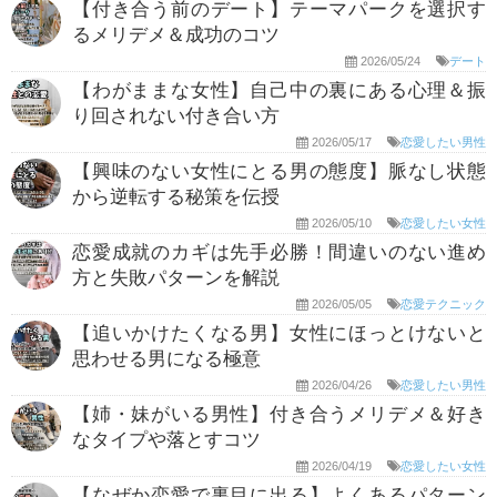
【付き合う前のデート】テーマパークを選択す
るメリデメ＆成功のコツ
2026/05/24
デート
【わがままな女性】自己中の裏にある心理＆振
り回されない付き合い方
2026/05/17
恋愛したい男性
【興味のない女性にとる男の態度】脈なし状態
から逆転する秘策を伝授
2026/05/10
恋愛したい女性
恋愛成就のカギは先手必勝！間違いのない進め
方と失敗パターンを解説
2026/05/05
恋愛テクニック
【追いかけたくなる男】女性にほっとけないと
思わせる男になる極意
2026/04/26
恋愛したい男性
【姉・妹がいる男性】付き合うメリデメ＆好き
なタイプや落とすコツ
2026/04/19
恋愛したい女性
【なぜか恋愛で裏目に出る】よくあるパターン