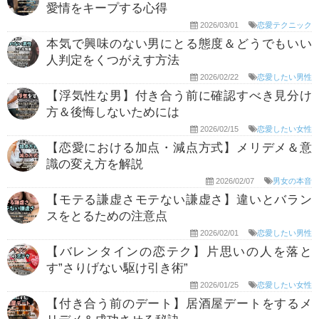
愛情をキープする心得
2026/03/01
恋愛テクニック
本気で興味のない男にとる態度＆どうでもいい
人判定をくつがえす方法
2026/02/22
恋愛したい男性
【浮気性な男】付き合う前に確認すべき見分け
方＆後悔しないためには
2026/02/15
恋愛したい女性
【恋愛における加点・減点方式】メリデメ＆意
識の変え方を解説
2026/02/07
男女の本音
【モテる謙虚さモテない謙虚さ】違いとバラン
スをとるための注意点
2026/02/01
恋愛したい男性
【バレンタインの恋テク】片思いの人を落と
す”さりげない駆け引き術”
2026/01/25
恋愛したい女性
【付き合う前のデート】居酒屋デートをするメ