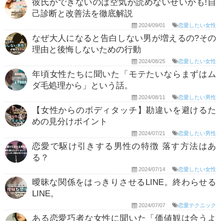
彼氏ができないのは空気が読めないせいかも!自
己診断と改善法を徹底解説
2024/09/01
恋愛したい女性
なぜ大人になると告白しない男が増えるの?その
理由と後悔しないための行動
2024/08/25
恋愛したい女性
年頃女性たちに聞いた「モテたいならまずはム
ダ毛処理から」という話。
2024/08/11
恋愛したい男性
【女性からのボディタッチ】勘違いを避けるた
めの見分けポイント
2024/07/21
恋愛したい男性
恋愛で駆け引きする男性の特徴 落す方法はあ
る？
2024/07/14
恋愛したい女性
曖昧な関係をはっきりさせるLINE。終わらせる
LINE。
2024/07/07
恋愛テクニック
ある恋愛巧者な女性に聞いた「価値観は合うよ