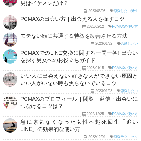
男はイケメンだけ？
2023/03/03
恋愛したい男性
PCMAXの出会い方｜出会える人を探すコツ
2023/02/12
PCMAXの使い方
モテない顔に共通する特徴を改善させる方法
2023/01/22
恋愛したい
PCMAXでのLINE交換に関する一問一答! 出会い
を探す男女へのお役立ちガイド
2023/01/15
PCMAXの使い方
いい人に出会えない 好きな人ができない原因と
いい人がいない時も焦らないでいるコツ
2023/01/08
恋愛したい
PCMAXのプロフィール｜閲覧・返信・出会いに
つなげるコツは？
2022/12/25
PCMAXの使い方
急に素気なくなった女性へ起死回生「追い
LINE」の効果的な使い方
2022/12/04
恋愛テクニック