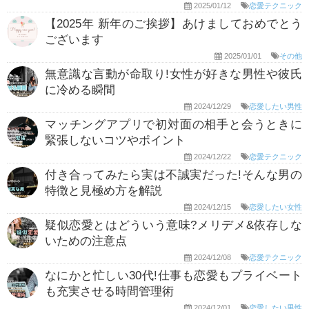
2025/01/12
恋愛テクニック
【2025年 新年のご挨拶】あけましておめでとう
ございます
2025/01/01
その他
無意識な言動が命取り!女性が好きな男性や彼氏
に冷める瞬間
2024/12/29
恋愛したい男性
マッチングアプリで初対面の相手と会うときに
緊張しないコツやポイント
2024/12/22
恋愛テクニック
付き合ってみたら実は不誠実だった!そんな男の
特徴と見極め方を解説
2024/12/15
恋愛したい女性
疑似恋愛とはどういう意味?メリデメ&依存しな
いための注意点
2024/12/08
恋愛テクニック
なにかと忙しい30代!仕事も恋愛もプライベート
も充実させる時間管理術
2024/12/01
恋愛したい男性