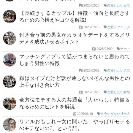
2025/02/23
恋愛したい女性
【長続きするカップル】特徴・傾向と長続きす
るための心構えやコツを解説!
2025/02/16
恋愛テクニック
付き合う前の男女がカラオケデートをするメリ
デメ＆成功させるポイント
2025/02/09
デート
マッチングアプリで話がつまらないと思われて
しまう男性の特徴
2025/02/02
恋愛したい男性
顔はタイプだけど話が通じない!そんな男性との
上手な付き合い方
2025/01/26
恋愛したい女性
全方位モテする人の共通点『人たらし』特徴＆
なるためのヒントを解説
2025/01/19
出会いがない社会人
リアルおもしれー女に聞いた「やっぱりモテる
のモテないの?」という話。