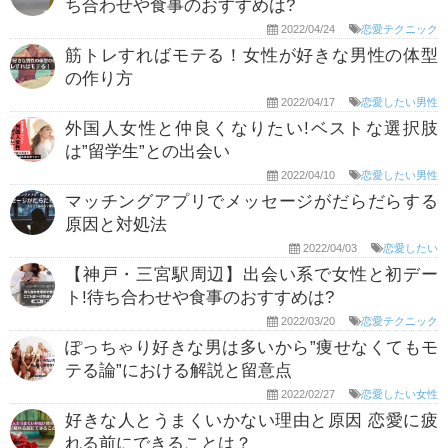
ち合わせや食事のおすすめは?
2022/04/24
恋愛テクニック
筋トレすればモテる！女性が好きな男性の体型
の作り方
2022/04/17
恋愛したい男性
外国人女性と仲良くなりたい!ベストな選択肢
は”留学生”との出会い
2022/04/10
恋愛したい男性
マッチングアプリでメッセージがだらだらする
原因と対処法
2022/04/03
恋愛したい
【神戸・三宮駅周辺】出会い系で女性と初デー
ト!待ち合わせや食事のおすすめは?
2022/03/20
恋愛テクニック
ぽっちゃり好きな男は多いから”痩せなくてもモ
テる論”における解説と留意点
2022/02/27
恋愛したい女性
好きな人とうまくいかない理由と原因 恋愛に疲
れる前にできることは？