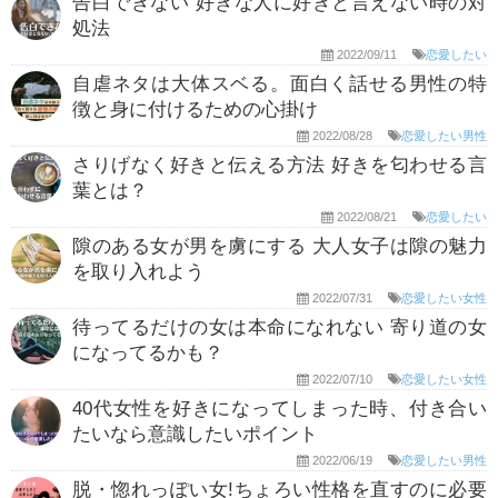
告白できない 好きな人に好きと言えない時の対
処法
2022/09/11
恋愛したい
自虐ネタは大体スベる。面白く話せる男性の特
徴と身に付けるための心掛け
2022/08/28
恋愛したい男性
さりげなく好きと伝える方法 好きを匂わせる言
葉とは？
2022/08/21
恋愛したい
隙のある女が男を虜にする 大人女子は隙の魅力
を取り入れよう
2022/07/31
恋愛したい女性
待ってるだけの女は本命になれない 寄り道の女
になってるかも？
2022/07/10
恋愛したい女性
40代女性を好きになってしまった時、付き合い
たいなら意識したいポイント
2022/06/19
恋愛したい男性
脱・惚れっぽい女!ちょろい性格を直すのに必要