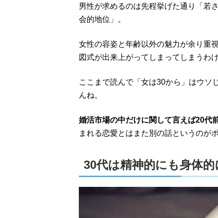
男性が求めるのは先程挙げた通り「若
会的地位」。
女性の容姿と年齢以外の魅力が余り重
図式が出来上がってしまってしまうわ
ここまで読んで「女は30から」はウソ
んね。
婚活市場の中だけに関して言えば20代
まれる恋愛とはまた別の話というのが
30代は精神的にも身体