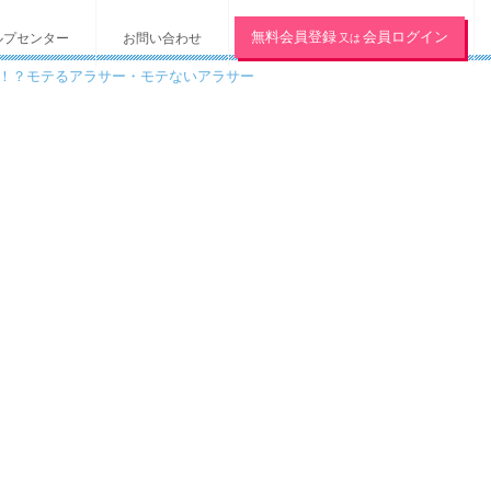
無料会員登録
会員ログイン
ルプセンター
お問い合わせ
又は
ら！？モテるアラサー・モテないアラサー