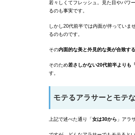
若々しくてフレッシュ。見た目やパワー
るのも事実です。
しかし20代前半では内面が伴っていま
るのものです。
その
内面的な美と外見的な美が合致する
そのため
若さしかない20代前半よりも
す。
モテるアラサーとモテ
上記で述べた通り「
女は30から
」アラ
ですが、どんなアラサーでもモテると