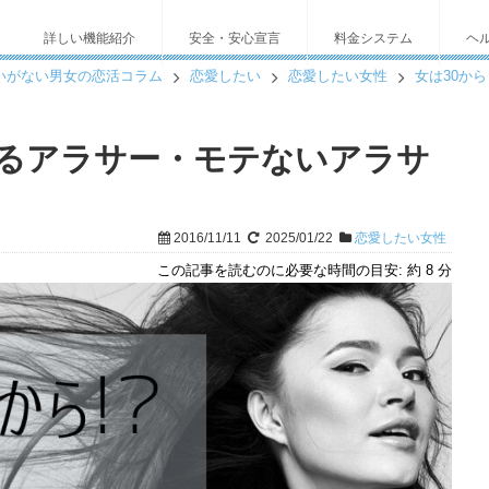
詳しい機能紹介
安全・安心宣言
料金システム
ヘ
いがない男女の恋活コラム
恋愛したい
恋愛したい女性
女は30か
テるアラサー・モテないアラサ
2016/11/11
2025/01/22
恋愛したい女性
この記事を読むのに必要な時間の目安:
約 8 分