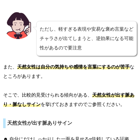
ただし、軽すぎる表現や安易な褒め言葉など
チャラさが出てしまうと、逆効果になる可能
性があるので要注意
また、
天然女性は自分の気持ちや感情を言葉にするのが苦手
な
ところがあります。
そこで、比較的見受けられる傾向がある、
天然女性が出す脈あ
り・脈なしサイン
を挙げておきますのでご参照ください。
天然女性が出す脈ありサイン
☻ 自分にだけしっかりした一面を見せる⇨信頼している証拠