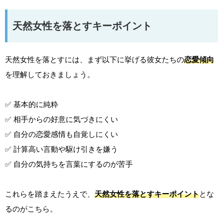
天然女性を落とすキーポイント
天然女性を落とすには、まず以下に挙げる彼女たちの
恋愛傾向
を理解しておきましょう。
✅ 基本的に純粋
✅ 相手からの好意に気づきにくい
✅ 自分の恋愛感情も自覚しにくい
✅ 計算高い言動や駆け引きを嫌う
✅ 自分の気持ちを言葉にするのが苦手
これらを踏まえたうえで、
天然女性を落とすキーポイント
とな
るのがこちら。