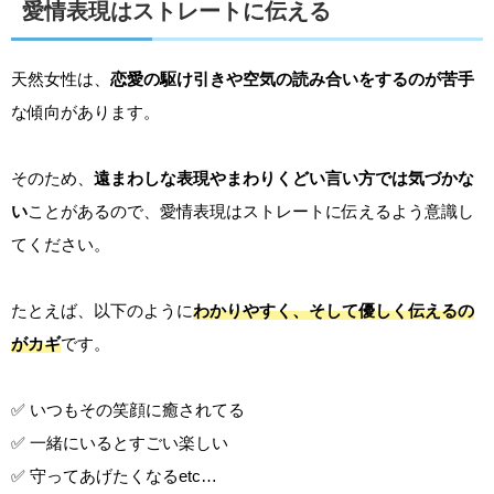
愛情表現はストレートに伝える
天然女性は、
恋愛の駆け引きや空気の読み合いをするのが苦手
な傾向があります。
そのため、
遠まわしな表現やまわりくどい言い方では気づかな
い
ことがあるので、愛情表現はストレートに伝えるよう意識し
てください。
たとえば、以下のように
わかりやすく、そして優しく伝えるの
がカギ
です。
✅ いつもその笑顔に癒されてる
✅ 一緒にいるとすごい楽しい
✅ 守ってあげたくなるetc…