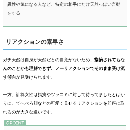
異性や気になる人など、特定の相手にだけ天然っぽい言動
をする
リアクションの素早さ
ガチ天然は自身が天然だとの自覚がないため、
指摘されてもな
んのことかも理解できず、ノーリアクションでそのまま受け流
す傾向
が見受けられます。
一方、計算女性は指摘やツッコミに対して待ってましたとばか
りに、てへぺろ顔などの可愛く見せるリアクションを即座に取
れるのが大きな違いです。