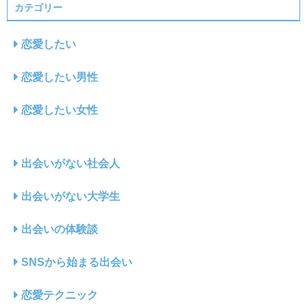
カテゴリー
恋愛したい
恋愛したい男性
恋愛したい女性
出会いがない社会人
出会いがない大学生
出会いの体験談
SNSから始まる出会い
恋愛テクニック