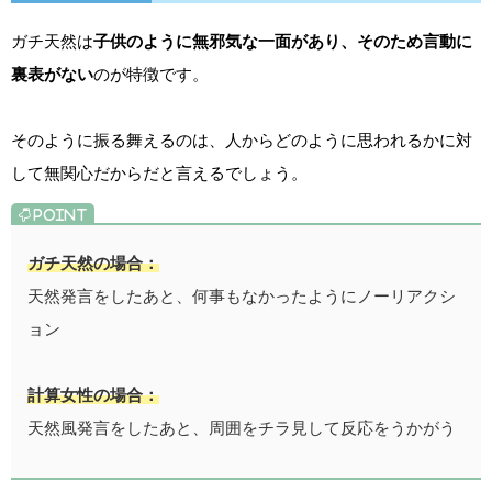
ガチ天然は
子供のように無邪気な一面があり、そのため言動に
裏表がない
のが特徴です。
そのように振る舞えるのは、人からどのように思われるかに対
して無関心だからだと言えるでしょう。
ガチ天然の場合：
天然発言をしたあと、何事もなかったようにノーリアクシ
ョン
計算女性の場合：
天然風発言をしたあと、周囲をチラ見して反応をうかがう