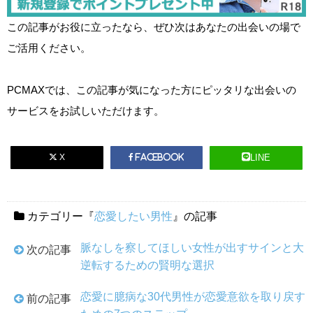
この記事がお役に立ったなら、ぜひ次はあなたの出会いの場で
ご活用ください。
PCMAXでは、この記事が気になった方にピッタリな出会いの
サービスをお試しいただけます。
X
LINE
Facebook
カテゴリー『
恋愛したい男性
』の記事
脈なしを察してほしい女性が出すサインと大
次の記事
逆転するための賢明な選択
恋愛に臆病な30代男性が恋愛意欲を取り戻す
前の記事