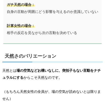
ガチ天然の場合：
自身の言動が周囲にどう影響を与えるのか意識していない
計算女性の場合：
相手の反応を見ながら次の言動を決めている
天然さのバリエーション
天然とは
場の空気などお構いなしに、突拍子もない言動をナチ
ュラルにする
からこそ天然なのです。
（もちろん天然女性の全員が、場の空気が読めないとは限りま
せん）