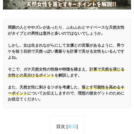
周囲の人とややズレがあったり、ふわふわとマイペースな天然女性
がタイプとの男性は意外と多いのではないでしょうか。
しかし、女は生まれながらにして女優との言葉があるように、男ウ
ケを狙う目的で天然っぽい素振りを計算で見せる女性もいるんです
よね。
そこで、ガチ天然女性の性格や特徴を踏まえ、
計算で天然を演じる
女性との見分けるポイント
を解説します。
また、天然女性に刺さるツボを考慮した、
落とす可能性を高めるキ
ーポイント
についてお伝えしますので、理想の彼女ゲットのために
お役立てください。
目次
[
表示
]