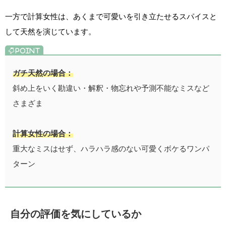
一方で計算女性は、あくまで可愛いを引き立たせるスパイスと
して天然を演じています。
ガチ天然の場合：
斜め上をいく勘違い・解釈・物忘れや予測不能なミスなど
さまざま
計算女性の場合：
重大なミスはせず、ハラハラ感のない可愛くボケるワンパ
ターン
自分の評価を気にしているか