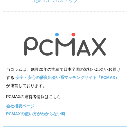
ための7つのステップ
当コラムは、創設20年の実績で日本全国の皆様へ出会いお届け
する
安全・安心の優良出会い系マッチングサイト『PCMAX』
が運営しております。
PCMAXの運営者情報はこちら
会社概要ページ
PCMAXの使い方がわからない時