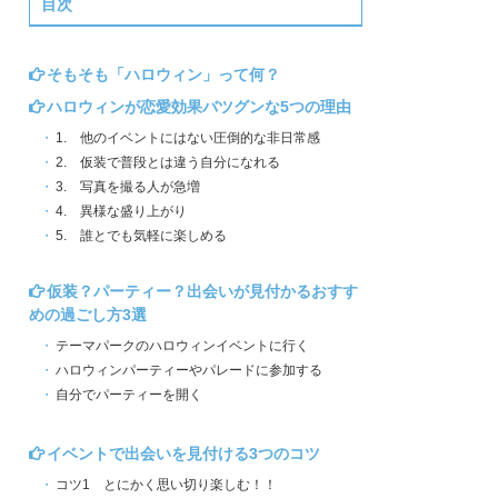
目次
そもそも「ハロウィン」って何？
ハロウィンが恋愛効果バツグンな5つの理由
1. 他のイベントにはない圧倒的な非日常感
2. 仮装で普段とは違う自分になれる
3. 写真を撮る人が急増
4. 異様な盛り上がり
5. 誰とでも気軽に楽しめる
仮装？パーティー？出会いが見付かるおすす
めの過ごし方3選
テーマパークのハロウィンイベントに行く
ハロウィンパーティーやパレードに参加する
自分でパーティーを開く
イベントで出会いを見付ける3つのコツ
コツ1 とにかく思い切り楽しむ！！