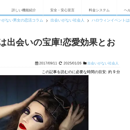
詳しい機能紹介
安全・安心宣言
料金システム
ヘ
いがない男女の恋活コラム
出会いがない社会人
ハロウィンイベントは
は出会いの宝庫!恋愛効果とお
2017/09/11
2025/01/26
出会いがない社会人
この記事を読むのに必要な時間の目安:
約 9 分