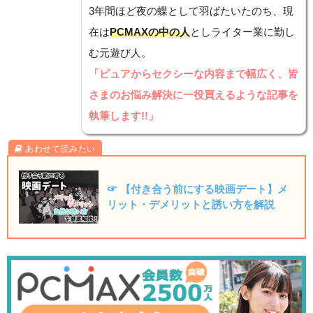
3年間ほど夜の蝶として羽ばたいたのち、現
在は
PCMAXの中の人
としライター業に勤し
む元遊び人。
「ピュアからセクシーな内容まで幅広く、皆
さまのお悩み解決に一役買えるような記事を
執筆します!!」
☞ 【付き合う前にする映画デート】メ
リット・デメリットと誘い方を解説