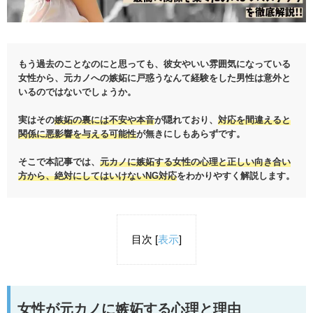
もう過去のことなのにと思っても、彼女やいい雰囲気になっている
女性から、元カノへの嫉妬に戸惑うなんて経験をした男性は意外と
いるのではないでしょうか。
実はその
嫉妬の裏には不安や本音
が隠れており、
対応を間違えると
関係に悪影響を与える可能性
が無きにしもあらずです。
そこで本記事では、
元カノに嫉妬する女性の心理と正しい向き合い
方から、絶対にしてはいけないNG対応
をわかりやすく解説します。
目次
[
表示
]
女性が元カノに嫉妬する心理と理由