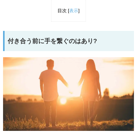
目次
[
表示
]
付き合う前に手を繋ぐのはあり?