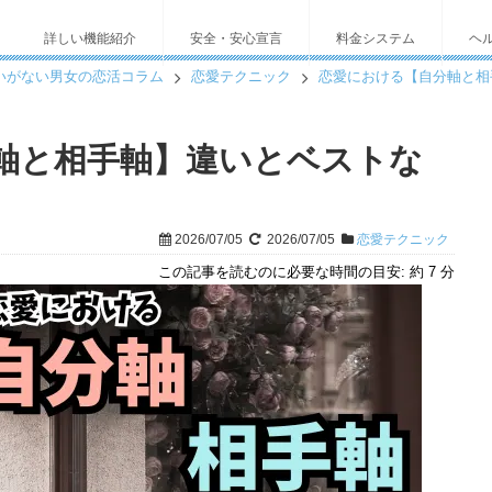
詳しい機能紹介
安全・安心宣言
料金システム
ヘ
いがない男女の恋活コラム
恋愛テクニック
恋愛における【自分軸と相
軸と相手軸】違いとベストな
2026/07/05
2026/07/05
恋愛テクニック
この記事を読むのに必要な時間の目安:
約 7 分