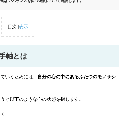
心地よいバランスを保つ習慣について解説します。
目次
[
表示
]
手軸とは
していくためには、
自分の心の中にあるふたつのモノサシ
いうと以下のような心の状態を指します。
動く