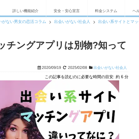
詳しい機能紹介
安全・安心宣言
料金システム
ヘ
いがない男女の恋活コラム
出会いがない社会人
出会い系サイトとマッ
ッチングアプリは別物?知って
2020/09/19
2025/02/08
出会いがない社会人
この記事を読むのに必要な時間の目安:
約 6 分