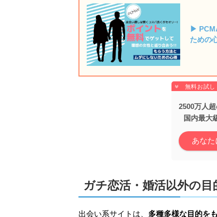
▶ PC
ための
2500万
国内最大
あなた
ガチ恋活・婚活以外の目
出会い系サイトは、
多種多様な目的を