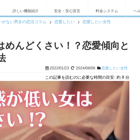
詳しい機能紹介
安全・安心宣言
料金システム
ヘ
いがない男女の恋活コラム
恋愛したい
恋愛したい女性
と愛され女子になる方法
はめんどくさい！？恋愛傾向と
法
2022/01/23
2024/08/06
恋愛したい女性
この記事を読むのに必要な時間の目安:
約 8 分