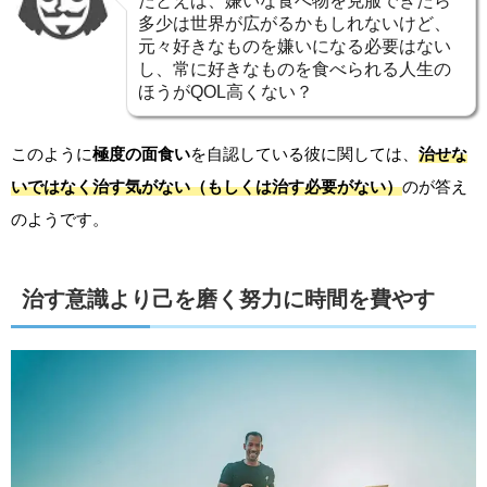
たとえば、嫌いな食べ物を克服できたら
多少は世界が広がるかもしれないけど、
元々好きなものを嫌いになる必要はない
し、常に好きなものを食べられる人生の
ほうがQOL高くない？
このように
極度の面食い
を自認している彼に関しては、
治せな
いではなく治す気がない（もしくは治す必要がない）
のが答え
のようです。
治す意識より己を磨く努力に時間を費やす