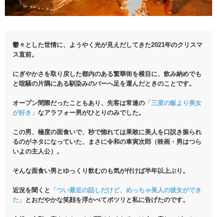
鬱々とした世情に、ようやく光が見えだしてきた2021年のクリスマ
ス直前。
にぎやかさを取り戻した都内のある繁華街を横目に、飲み納めでも
と喧騒の片隅にある馴染みのバーへ足を運んだときのことです。
オープン間際だったこともあり、先客は常連の
「三度の飯より美女
が好き」
なアラフォー男がひとりのみでした。
この男、極度の面食いで、秒で惚れては果敢に美人を口説き振られ
るのがネタになっていた、まさに令和の車寅次郎（映画・男はつら
いよの主人公）。
そんな面食い男とゆっくり飲むのも気が付けば半年以上ぶり。
近況を聞くと
「つい最近の話しだけど、めっちゃ美人の彼女ができ
た」
とおだやかな笑顔を浮かべてポツリと私に告げたのです。