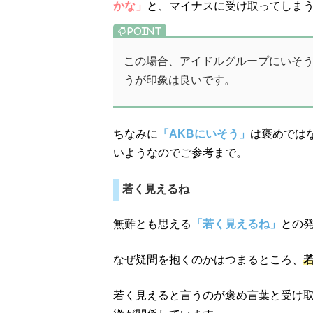
かな」
と、マイナスに受け取ってしま
この場合、アイドルグループにいそ
うが印象は良いです。
ちなみに
「AKBにいそう」
は褒めでは
いようなのでご参考まで。
若く見えるね
無難とも思える
「若く見えるね」
との
なぜ疑問を抱くのかはつまるところ、
若く見えると言うのが褒め言葉と受け