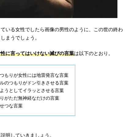
っている女性でしたら画像の男性のように、この世の終わ
てしまうでしょう。
女性に言ってはいけない滅びの言葉
は以下のとおり。
つもりが女性には地雷発言な言葉
ルのつもりがドン引きさせる言葉
ようとしてイラッとさせる言葉
りがただ無神経なだけの言葉
せつな言葉
て説明していきましょう。