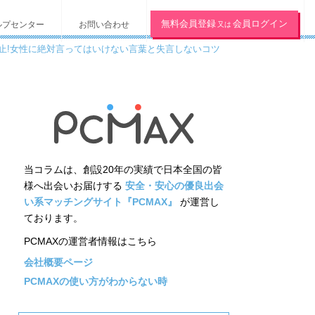
無料会員登録
会員ログイン
ルプセンター
お問い合わせ
又は
止!女性に絶対言ってはいけない言葉と失言しないコツ
当コラムは、創設20年の実績で日本全国の皆
様へ出会いお届けする
安全・安心の優良出会
い系マッチングサイト『PCMAX』
が運営し
ております。
PCMAXの運営者情報はこちら
会社概要ページ
PCMAXの使い方がわからない時