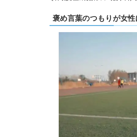
褒め言葉のつもりが女性