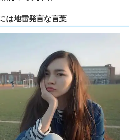
には地雷発言な言葉