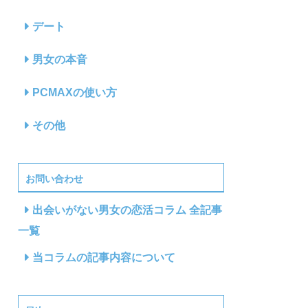
デート
男女の本音
PCMAXの使い方
その他
お問い合わせ
出会いがない男女の恋活コラム 全記事
一覧
当コラムの記事内容について