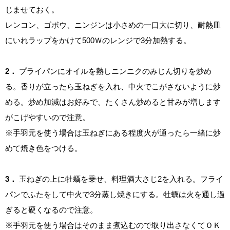
じませておく。
レンコン、ゴボウ、ニンジンは小さめの一口大に切り、耐熱皿
にいれラップをかけて500Ｗのレンジで3分加熱する。
2．
プライパンにオイルを熱しニンニクのみじん切りを炒め
る。香りが立ったら玉ねぎを入れ、中火でこがさないように炒
める。炒め加減はお好みで、たくさん炒めると甘みが増します
がこげやすいので注意。
※手羽元を使う場合は玉ねぎにある程度火が通ったら一緒に炒
めて焼き色をつける。
3．
玉ねぎの上に牡蠣を乗せ、料理酒大さじ2を入れる。フライ
パンでふたをして中火で3分蒸し焼きにする。牡蠣は火を通し過
ぎると硬くなるので注意。
※手羽元を使う場合はそのまま煮込むので取り出さなくてＯＫ