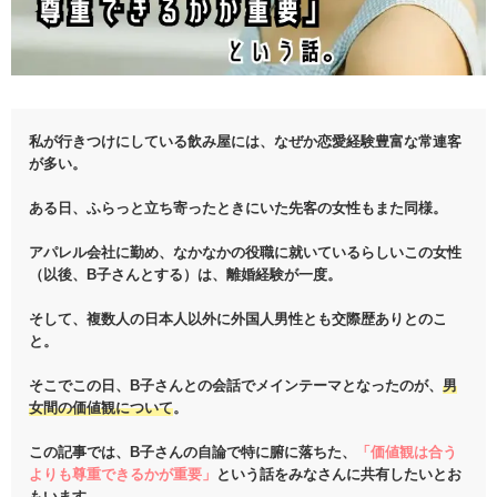
私が行きつけにしている飲み屋には、なぜか恋愛経験豊富な常連客
が多い。
ある日、ふらっと立ち寄ったときにいた先客の女性もまた同様。
アパレル会社に勤め、なかなかの役職に就いているらしいこの女性
（以後、B子さんとする）は、離婚経験が一度。
そして、複数人の日本人以外に外国人男性とも交際歴ありとのこ
と。
そこでこの日、B子さんとの会話でメインテーマとなったのが、
男
女間の価値観について
。
この記事では、B子さんの自論で特に腑に落ちた、
「価値観は合う
よりも尊重できるかが重要」
という話をみなさんに共有したいとお
もいます。