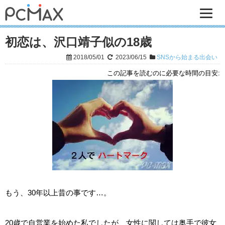
初恋は、沢口靖子似の18歳
2018/05/01
2023/06/15
SNSから始まる出会い
この記事を読むのに必要な時間の目安:
もう、30年以上昔の事です…。
20歳で自営業を始めた私でしたが、女性に関しては奥手で彼女