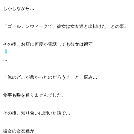
しかしながら…
「ゴールデンウィークで、彼女は女友達と出掛けた」との事。
その後、お店に何度か電話しても彼女は留守
…
「俺のどこが悪かったのだろう？」と、悩み…
食事も喉を通りませんでした。
その後、知り合いに聞いた話で…
彼女の女友達が