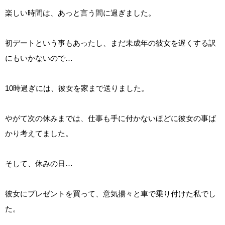
楽しい時間は、あっと言う間に過ぎました。
初デートという事もあったし、まだ未成年の彼女を遅くする訳
にもいかないので…
10時過ぎには、彼女を家まで送りました。
やがて次の休みまでは、仕事も手に付かないほどに彼女の事ば
かり考えてました。
そして、休みの日…
彼女にプレゼントを買って、意気揚々と車で乗り付けた私でし
た。