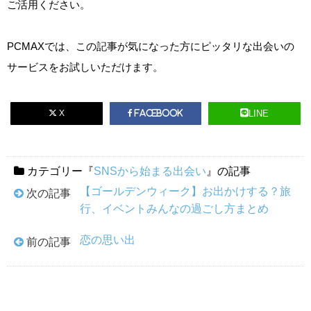
ご活用ください。
PCMAXでは、この記事が気になった方にピッタリな出会いの
サービスをお試しいただけます。
X
LINE
Facebook
カテゴリー『
SNSから始まる出会い
』の記事
【ゴールデンウィーク】お出かけする？旅
次の記事
行、イベントみんなの過ごし方まとめ
恋の思い出
前の記事