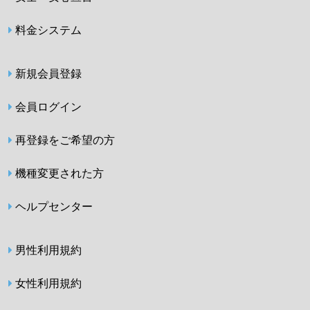
料金システム
新規会員登録
会員ログイン
再登録をご希望の方
機種変更された方
ヘルプセンター
男性利用規約
女性利用規約