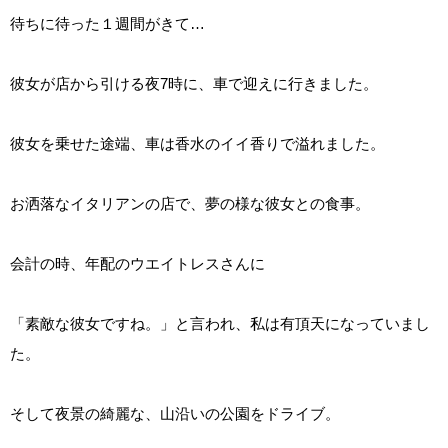
待ちに待った１週間がきて…
彼女が店から引ける夜7時に、車で迎えに行きました。
彼女を乗せた途端、車は香水のイイ香りで溢れました。
お洒落なイタリアンの店で、夢の様な彼女との食事。
会計の時、年配のウエイトレスさんに
「素敵な彼女ですね。」と言われ、私は有頂天になっていまし
た。
そして夜景の綺麗な、山沿いの公園をドライブ。