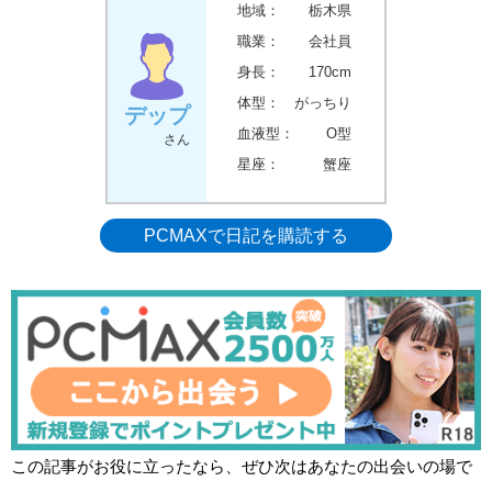
地域：
栃木県
職業：
会社員
身長：
170cm
体型：
がっちり
デップ
血液型：
O型
さん
星座：
蟹座
PCMAXで日記を購読する
この記事がお役に立ったなら、ぜひ次はあなたの出会いの場で