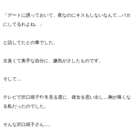
「デートに誘っておいて、夜なのにキスもしないなんて…バカ
にしてるわよね。」
と話してたとの事でした。
古臭くて奥手な自分に、嫌気がさしたものです。
そして…
テレビで沢口靖子ｻﾝを見る度に、彼女を思い出し…胸が痛くな
る私だったのでした。
そんな沢口靖子さん…。