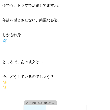
今でも、ドラマで活躍してますね。
年齢を感じさせない、綺麗な容姿。
しかも独身
…
ところで、あの彼女は…
今、どうしているのでしょう？