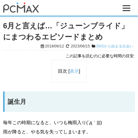
6月と言えば…「ジューンブライド」
にまつわるエピソードまとめ
2018/06/12
2023/06/15
SNSから始まる出会い
この記事を読むのに必要な時間の目安:
目次
[
表示
]
誕生月
毎年この時期になると、いつも梅雨入り(´д｀|||)
雨が降ると、やる気を失ってしまいます。