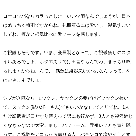
ヨーロッパならカラっとした、いい季節なんでしょうが、日本
はめっちゃ梅雨ですからね。礼服着るには暑いし、湿気すごい
しでね。何かと根気比べに近いモンを感じます。
ご祝儀もそうです。いま、会費制とかって、ご祝儀無しのスタ
イルあるでしょ。ボクの周りでは田舎なもんでね、きっちり取
られますからね。んで、｢偶数は縁起悪いから｣なんつって、3
はいきますでしょ。
シブがき隊なら｢モックン、ヤックン必要だけどフックン抜い
て、ヌックン(温水洋一さん)でもいいかな｣ってノリでね、1人
だけ影武者野口とすり替えって訳にも行かず、3人とも福沢姓じ
ゃなきゃなので大変。まじ、パフューム、元祖いいとも青年隊
っす。ご祝儀をアコムから借りる人、パチンコで増やそうとす