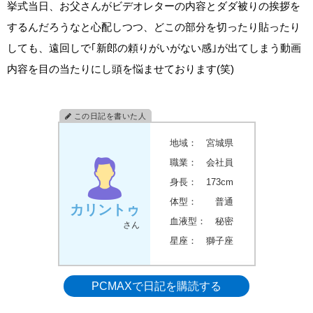
挙式当日、お父さんがビデオレターの内容とダダ被りの挨拶を
するんだろうなと心配しつつ、どこの部分を切ったり貼ったり
しても、遠回しで｢新郎の頼りがいがない感｣が出てしまう動画
内容を目の当たりにし頭を悩ませております(笑)
地域：
宮城県
職業：
会社員
身長：
173cm
体型：
普通
カリントゥ
血液型：
秘密
さん
星座：
獅子座
PCMAXで日記を購読する