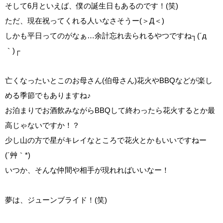
そして6月といえば、僕の誕生日もあるのです！(笑)
ただ、現在祝ってくれる人いなさそうー(＞Д＜)
しかも平日ってのがなぁ…余計忘れ去られるやつですね┐(´д
｀)┌
亡くなったいとこのお母さん(伯母さん)花火やBBQなどが楽し
める季節でもありますね♪
お泊まりでお酒飲みながらBBQして終わったら花火するとか最
高じゃないですか！？
少し山の方で星がキレイなところで花火とかもいいですねー
(´艸｀*)
いつか、そんな仲間や相手が現れればいいなー！
夢は、ジューンブライド！(笑)