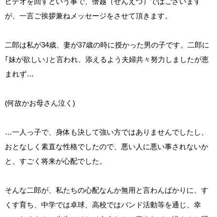
ビデオを回すという事で、僭越（せんえつ）ではございます
が、一言ご挨拶兼ねメッセージをさせて頂きます。
二郎は私が34歳、妻が37歳の時に授かった男の子です。二郎に
｢妹が欲しい｣と言われ、添えるよう夫婦共々努力しましたが恵
まれず…
(何故かお母さん泣く)
…一人っ子で、身体も決して強い方ではありませんでしたし、
おとなしく素直な性格でしたので、悪い人に悪い事されないか
と、すごく将来が心配でした。
そんな二郎が、私たちの心配なんか無用と言わんばかりに、す
くす育ち、中学では卓球、高校ではバンド活動等を通じ、幸