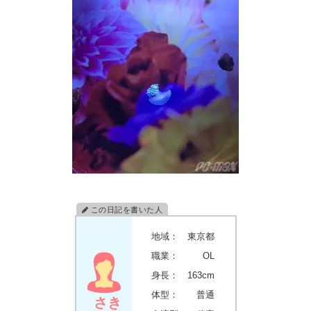
地域：
東京都
職業：
OL
身長：
163cm
体型：
普通
さき