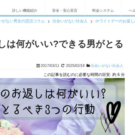
詳しい機能紹介
安全・安心宣言
料金システム
ヘ
いがない男女の恋活コラム
出会いがない社会人
ホワイトデーのお返し
しは何がいい?できる男がとる
2017/03/11
2025/02/19
出会いがない社会人
この記事を読むのに必要な時間の目安:
約 6 分