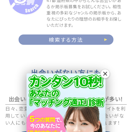
47都道府県の中からどんな出会いがあ
るか掲示板募集をお試しください。 相性
重視の多彩なジャンルの掲示板から、あ
なたにぴったりの理想のお相手をお探し
いただけます。
検索する方法
出会いがない方にも
×
お相手が見つかる
出会いに積極的なアクティブユーザーが多い！
日々、恋愛や恋活に積極的な男性・女性がサイトを利
用していますので職場や日常生活の中で出会いがな
い人にも毎日新しい出会いのチャンスが訪れます！