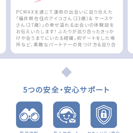
PCMAXを通じて運命の出会いに巡り合えた
ん
「福井県在住のアイコさん（23歳）& ケースケ
さん（27歳）」の幸せ溢れる出会いの体験談を
お伝えいたします! ふたりが巡り合ったきっか
けや会うまでにいたる経緯。初デートをした場
所など、素敵なパートナーの見つけ方&巡り合
t
えた際の参考としてお役立てください!! The
post 出会いの体験談 福井県 女性（23歳）
d
「お互い無くてはならない存在です」 first
appeared on 出会いマッチングサイト
PCMAX.
5つの安全・安心サポート