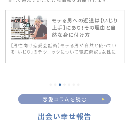
楽しく遊んでいただける情報をお届けします。
モテる男への近道は【いじり
上手】にあり！その理由と自
然な身に付け方
【男性向け恋愛会話術】モテる男が自然と使ってい
る「いじり」のテクニックについて徹底解説。女性に
嫌われるNGないじりとの決定的な境界線や、いじ
りが通じる女性の見極め方を伝授します。また20
代・30代・40代の年代別に応じた具体的なアプロ
ーチ例など、誰にでも簡単にいじりテクが身に付く
情報が満載です！ The post モテる男への近道は
【いじり上手】にあり！その理由と自然な身に付け方
first appeared on 出会いマッチングサイト
恋愛コラムを読む
PCMAX.
出会い幸せ報告