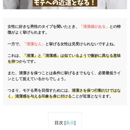
女性に好きな男性のタイプを聞いたとき、
「清潔感がある」
との特
徴がよく挙げられます。
一方で、
「清潔な人」
と挙げる女性は見受けられないですよね。
これは、
「清潔」と「清潔感」は似ているようで微妙に異なる意味
を持つ
からです。
また、清潔さを保つことは条件に挙げるまでもなく、必要最低ライ
ンとして捉えているからでしょう。
つまり、モテる男を目指すためには、
清潔さを保つ行動だけではな
く、清潔感を与える印象を身に付ける
ことが近道となります。
目次
[
表示
]