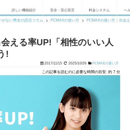
詳しい機能紹介
安全・安心宣言
料金システム
ヘ
いがない男女の恋活コラム
PCMAXの使い方
PCMAXの使い方｜出会
出会える率UP!「相性のいい人
う!
2017/11/15
2025/10/26
PCMAXの使い方
この記事を読むのに必要な時間の目安:
約 7 分