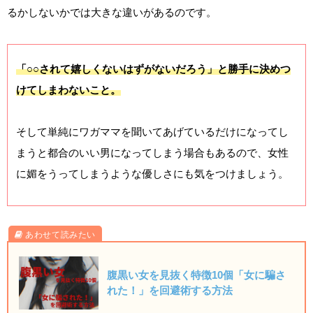
るかしないかでは大きな違いがあるのです。
「○○されて嬉しくないはずがないだろう」と勝手に決めつ
けてしまわないこと。
そして単純にワガママを聞いてあげているだけになってし
まうと都合のいい男になってしまう場合もあるので、女性
に媚をうってしまうような優しさにも気をつけましょう。
腹黒い女を見抜く特徴10個「女に騙さ
れた！」を回避術する方法