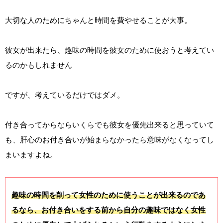
大切な人のためにちゃんと時間を費やせることが大事。
彼女が出来たら、趣味の時間を彼女のために使おうと考えてい
るのかもしれません
ですが、考えているだけではダメ。
付き合ってからならいくらでも彼女を優先出来ると思っていて
も、肝心のお付き合いが始まらなかったら意味がなくなってし
まいますよね。
趣味の時間を削って女性のために使うことが出来るのであ
るなら、お付き合いをする前から自分の趣味ではなく女性