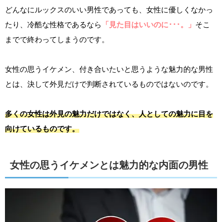
どんなにルックスのいい男性であっても、女性に優しくなかっ
たり、冷酷な性格であるなら
「見た目はいいのに･･･。」
そこ
までで終わってしまうのです。
女性の思うイケメン、付き合いたいと思うような魅力的な男性
とは、決して外見だけで判断されているものではないのです。
多くの女性は外見の魅力だけではなく、人としての魅力に目を
向けているものです。
女性の思うイケメンとは魅力的な内面の男性