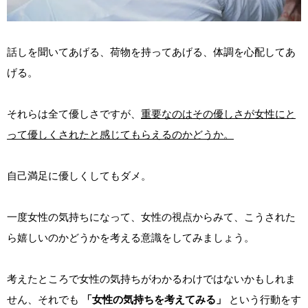
話しを聞いてあげる、荷物を持ってあげる、体調を心配してあ
げる。
それらは全て優しさですが、
重要なのはその優しさが女性にと
って優しくされたと感じてもらえるのかどうか。
自己満足に優しくしてもダメ。
一度女性の気持ちになって、女性の視点からみて、こうされた
ら嬉しいのかどうかを考える意識をしてみましょう。
考えたところで女性の気持ちがわかるわけではないかもしれま
せん、それでも
「女性の気持ちを考えてみる」
という行動をす