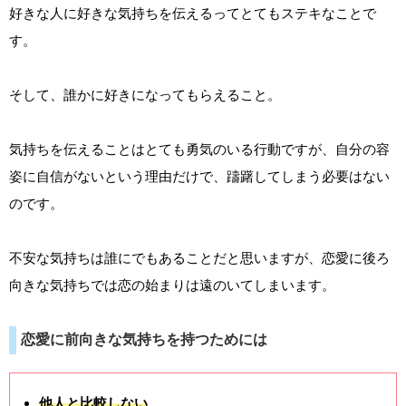
好きな人に好きな気持ちを伝えるってとてもステキなことで
す。
そして、誰かに好きになってもらえること。
気持ちを伝えることはとても勇気のいる行動ですが、自分の容
姿に自信がないという理由だけで、躊躇してしまう必要はない
のです。
不安な気持ちは誰にでもあることだと思いますが、恋愛に後ろ
向きな気持ちでは恋の始まりは遠のいてしまいます。
恋愛に前向きな気持ちを持つためには
他人と比較しない