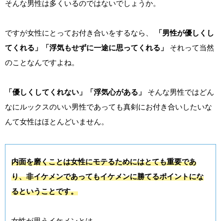
そんな男性は多くいるのではないでしょうか。
ですが女性にとってお付き合いをするなら、
「男性が優しくし
てくれる」「浮気もせずに一途に思ってくれる」
それって当然
のことなんですよね。
「優しくしてくれない」「浮気心がある」
そんな男性ではどん
なにルックスのいい男性であっても真剣にお付き合いしたいな
んて女性はほとんどいません。
内面を磨くことは女性にモテるためにはとても重要であ
り、非イケメンであってもイケメンに勝てるポイントにな
るということです。
女性が思うイケメンとは。