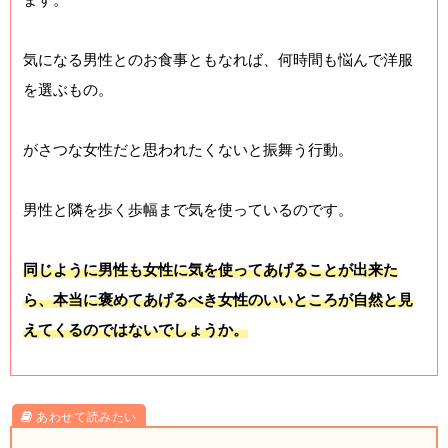
気になる男性とのお食事ともなれば、何時間も悩んで洋服
を選ぶもの。
がさつな女性だと思われたくないと振舞う行動。
男性と隣を歩く歩幅まで気を使っているのです。
同じように男性も女性に気を使ってあげることが出来た
ら、本当に褒めてあげるべき女性のいいところが自然と見
えてくるのではないでしょうか。