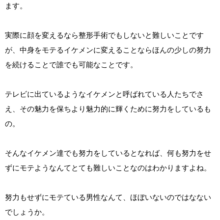
ます。
実際に顔を変えるなら整形手術でもしないと難しいことです
が、中身をモテるイケメンに変えることならほんの少しの努力
を続けることで誰でも可能なことです。
テレビに出ているようなイケメンと呼ばれている人たちでさ
え、その魅力を保ちより魅力的に輝くために努力をしているも
の。
そんなイケメン達でも努力をしているとなれば、何も努力をせ
ずにモテようなんてとても難しいことなのはわかりますよね。
努力もせずにモテている男性なんて、ほぼいないのではなない
でしょうか。