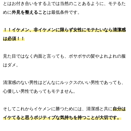
とはお付き合いをする上では当然のことあるように、モテるた
めに
外見を整えること
は最低条件です。
！！イケメン、非イケメンに限らず女性にモテたいなら清潔感
は必須！！
見た目ではなく内面と言っても、ボサボサの髪やよれよれの服
はダメ。
清潔感のない男性はどんなにルックスのいい男性であっても、
心優しい男性であってもモテません。
そしてこれからイケメンに勝つためには、清潔感と共に
自分は
イケてると思うポジティブな気持ちを持つことが大切です。