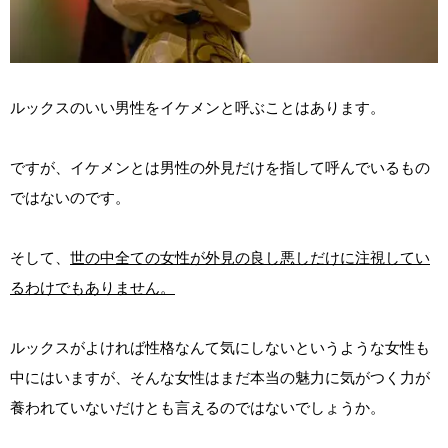
ルックスのいい男性をイケメンと呼ぶことはあります。
ですが、イケメンとは男性の外見だけを指して呼んでいるもの
ではないのです。
そして、
世の中全ての女性が外見の良し悪しだけに注視してい
るわけでもありません。
ルックスがよければ性格なんて気にしないというような女性も
中にはいますが、そんな女性はまだ本当の魅力に気がつく力が
養われていないだけとも言えるのではないでしょうか。