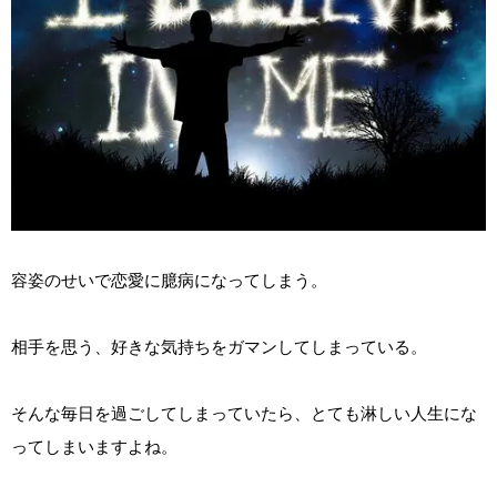
容姿のせいで恋愛に臆病になってしまう。
相手を思う、好きな気持ちをガマンしてしまっている。
そんな毎日を過ごしてしまっていたら、とても淋しい人生にな
ってしまいますよね。