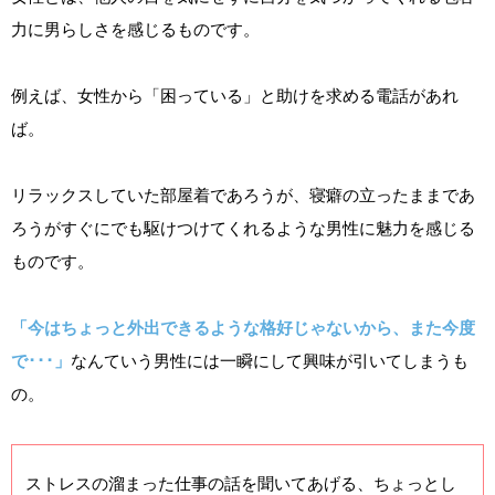
力に男らしさを感じるものです。
例えば、女性から「困っている」と助けを求める電話があれ
ば。
リラックスしていた部屋着であろうが、寝癖の立ったままであ
ろうがすぐにでも駆けつけてくれるような男性に魅力を感じる
ものです。
「今はちょっと外出できるような格好じゃないから、また今度
で･･･」
なんていう男性には一瞬にして興味が引いてしまうも
の。
ストレスの溜まった仕事の話を聞いてあげる、ちょっとし