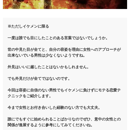
※ただしイケメンに限る
一度は誰でも目にしたことのある言葉ではないでしょうか。
世の中見た目が全てと、自分の容姿を理由に女性へのアプローチが
出来ないでいる男性は少なくないようですね。
外見はいいに越したことはないかもしれません。
でも外見だけが全てではないのです。
今回は容姿に自信のない男性でもイケメンに負けずにモテる恋愛テ
クニックをご紹介します。
今まで女性とお付き合いした経験のない方でも大丈夫。
誰にでもすぐに始められることばかりなのでぜひ、意中の女性との
関係が進展するように参考にしてみてくださいね。