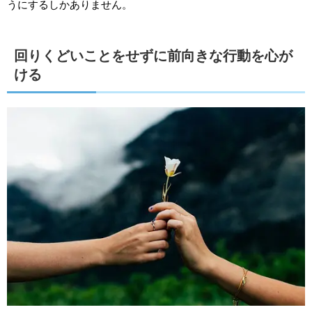
うにするしかありません。
回りくどいことをせずに前向きな行動を心が
ける