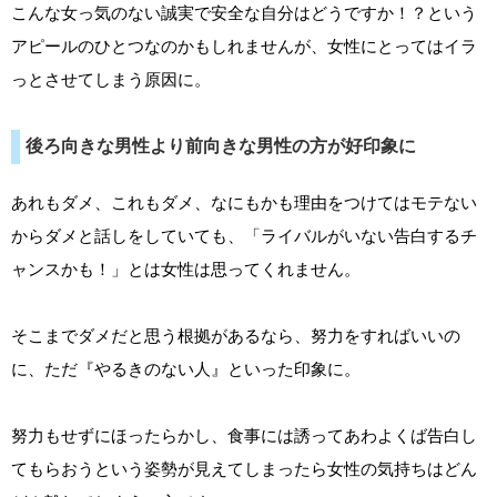
こんな女っ気のない誠実で安全な自分はどうですか！？という
アピールのひとつなのかもしれませんが、女性にとってはイラ
っとさせてしまう原因に。
後ろ向きな男性より前向きな男性の方が好印象に
あれもダメ、これもダメ、なにもかも理由をつけてはモテない
からダメと話しをしていても、「ライバルがいない告白するチ
ャンスかも！」とは女性は思ってくれません。
そこまでダメだと思う根拠があるなら、努力をすればいいの
に、ただ『やるきのない人』といった印象に。
努力もせずにほったらかし、食事には誘ってあわよくば告白し
てもらおうという姿勢が見えてしまったら女性の気持ちはどん