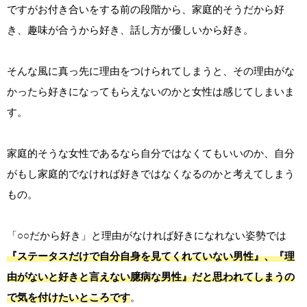
ですがお付き合いをする前の段階から、家庭的そうだから好
き、趣味が合うから好き、話し方が優しいから好き。
そんな風に真っ先に理由をつけられてしまうと、その理由がな
かったら好きになってもらえないのかと女性は感じてしまいま
す。
家庭的そうな女性であるなら自分ではなくてもいいのか、自分
がもし家庭的でなければ好きではなくなるのかと考えてしまう
もの。
「○○だから好き」と理由がなければ好きになれない姿勢では
『ステータスだけで自分自身を見てくれていない男性』、『理
由がないと好きと言えない臆病な男性』だと思われてしまうの
で気を付けたいところです
。