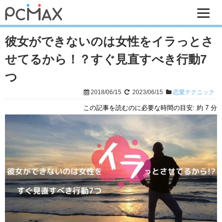
彼女ができないのは女性をイラっとさ
せてるから！？すぐ見直すべき行動7
つ
2018/06/15
2023/06/15
恋愛テクニック
この記事を読むのに必要な時間の目安:
約 7 分