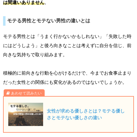
は間違いありません
。
モテる男性とモテない男性の違いとは
モテる男性とは「うまく行かないかもしれない」「失敗した時
にはどうしよう」と後ろ向きなことは考えずに自分を信じ、前
向きな気持ちで取り組みます。
積極的に前向きな行動を心がけるだけで、今までお食事止まり
だった女性との関係にも変化があるのではないでしょうか。
女性が求める優しさとは？モテる優し
さとモテない優しさの違い