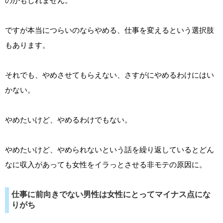
のかもしれません。
ですが本当につらいのならやめる、仕事を変えるという選択肢
もあります。
それでも、やめさせてもらえない、さすがにやめるわけにはい
かない。
やめたいけど、やめるわけでもない。
やめたいけど、やめられないという話を繰り返しているとどん
なに収入があっても女性をイラっとさせる非モテの原因に。
仕事に前向きでない男性は女性にとってマイナス点にな
りがち