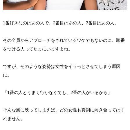
1番好きなのはあの人で、2番目はあの人、3番目はあの人。
その全員からアプローチをされているワケでもないのに、順番
をつける人ってたまにいますよね。
ですが、そのような姿勢は女性をイラっとさせてしまう原因
に。
「1番の人とうまく行かなくても、2番の人がいるから」
そんな風に映ってしまえば、どの女性も真剣に向き合ってはく
れません。