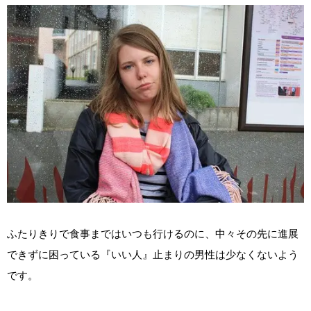
ふたりきりで食事まではいつも行けるのに、中々その先に進展
できずに困っている『いい人』止まりの男性は少なくないよう
です。