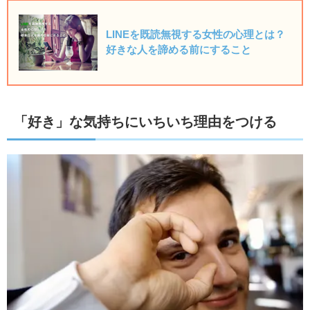
LINEを既読無視する女性の心理とは？
好きな人を諦める前にすること
「好き」な気持ちにいちいち理由をつける