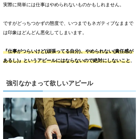
実際に簡単には仕事はやめられないものかもしれません。
ですがどっちつかずの態度で、いつまでもネガティブなままで
は印象はどんどん悪化してしまいます。
『仕事がつらいけど(頑張ってる自分)、やめられない(責任感が
あるし)』というアピールにはならないので絶対にしないこと
。
強引なかまって欲しいアピール