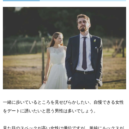
一緒に歩いているところを見せびらかしたい、自慢できる女性
をデートに誘いたいと思う男性は多いでしょう。
見た目のスペックが高い女性は優位ですが、単純にルックスが