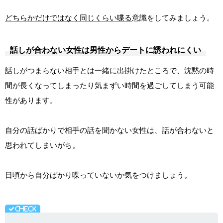
どちらかだけではなく同じくらい喋る
意識をしてみましょう。
話しが合わない女性は男性からデートに誘われにくい
話しがつまらない相手とは一緒に出掛けたところで、沈黙の時
間が長くなってしまったり気まずい時間を過ごしてしまう可能
性があります。
自分の話ばかりで相手の話を聞かない女性は、話が合わないと
思われてしまいがち。
日頃から自分ばかり喋っていないか気をつけましょう。