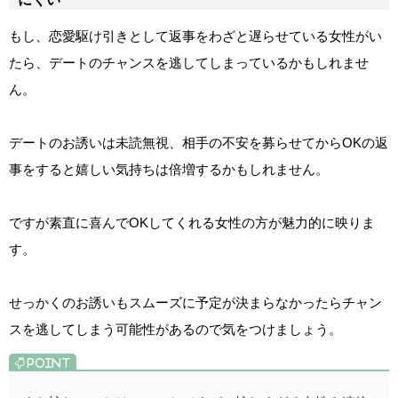
もし、恋愛駆け引きとして返事をわざと遅らせている女性がい
たら、デートのチャンスを逃してしまっているかもしれませ
ん。
デートのお誘いは未読無視、相手の不安を募らせてからOKの返
事をすると嬉しい気持ちは倍増するかもしれません。
ですが素直に喜んでOKしてくれる女性の方が魅力的に映りま
す。
せっかくのお誘いもスムーズに予定が決まらなかったらチャン
スを逃してしまう可能性があるので気をつけましょう。