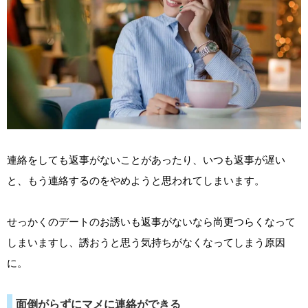
連絡をしても返事がないことがあったり、いつも返事が遅い
と、もう連絡するのをやめようと思われてしまいます。
せっかくのデートのお誘いも返事がないなら尚更つらくなって
しまいますし、誘おうと思う気持ちがなくなってしまう原因
に。
面倒がらずにマメに連絡ができる