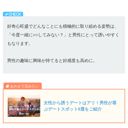
好奇心旺盛でどんなことにも積極的に取り組める姿勢は、
「今度一緒に○○してみない？」と男性にとって誘いやすく
もなります。
男性の趣味に興味が持てると好感度も高めに。
女性から誘うデートはアリ！男性が喜
ぶデートスポット6選をご紹介