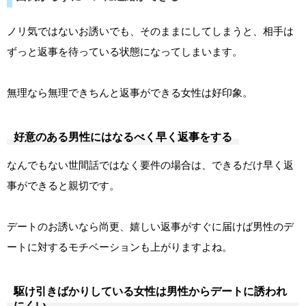
ノリ気ではないお誘いでも、そのままにしてしまうと、相手は
ずっと返事を待っている状態になってしまいます。
無理なら無理できちんと返事ができる女性は好印象。
好意のある男性にはなるべく早く返事をする
なんでもない世間話ではなく要件の場合は、できるだけ早く返
事ができると親切です。
デートのお誘いなら尚更、嬉しい返事がすぐに届けば男性のデ
ートに対するモチベーションも上がりますよね。
駆け引きばかりしている女性は男性からデートに誘われ
にくい