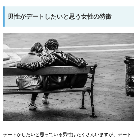
男性がデートしたいと思う女性の特徴
デートがしたいと思っている男性はたくさんいますが、デート