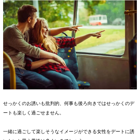
せっかくのお誘いも批判的、何事も後ろ向きではせっかくのデ
ートも楽しく過ごせません。
一緒に過ごして楽しそうなイメージができる女性をデートに誘