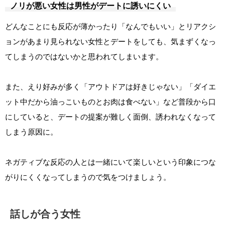
ノリが悪い女性は男性がデートに誘いにくい
どんなことにも反応が薄かったり「なんでもいい」とリアクシ
ョンがあまり見られない女性とデートをしても、気まずくなっ
てしまうのではないかと思われてしまいます。
また、えり好みが多く「アウトドアは好きじゃない」「ダイエ
ット中だから油っこいものとお肉は食べない」など普段から口
にしていると、デートの提案が難しく面倒、誘われなくなって
しまう原因に。
ネガティブな反応の人とは一緒にいて楽しいという印象につな
がりにくくなってしまうので気をつけましょう。
話しが合う女性