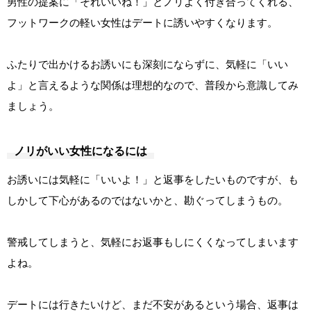
男性の提案に「それいいね！」とノリよく付き合ってくれる、
フットワークの軽い女性はデートに誘いやすくなります。
ふたりで出かけるお誘いにも深刻にならずに、気軽に「いい
よ」と言えるような関係は理想的なので、普段から意識してみ
ましょう。
ノリがいい女性になるには
お誘いには気軽に「いいよ！」と返事をしたいものですが、も
しかして下心があるのではないかと、勘ぐってしまうもの。
警戒してしまうと、気軽にお返事もしにくくなってしまいます
よね。
デートには行きたいけど、まだ不安があるという場合、返事は