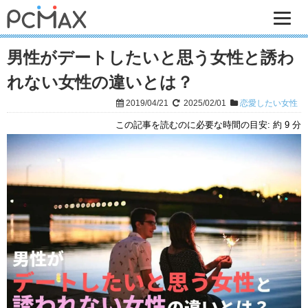
男性がデートしたいと思う女性と誘わ
れない女性の違いとは？
2019/04/21
2025/02/01
恋愛したい女性
この記事を読むのに必要な時間の目安:
約 9 分