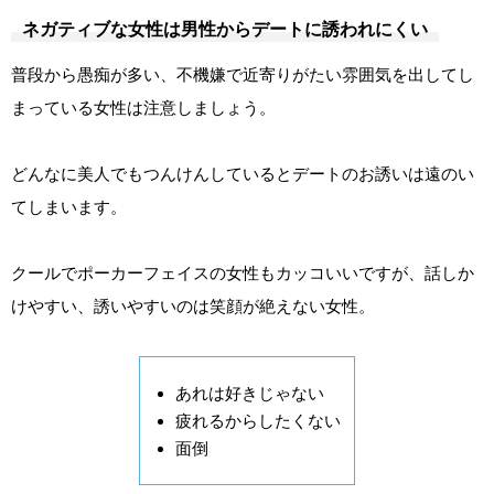
ネガティブな女性は男性からデートに誘われにくい
普段から愚痴が多い、不機嫌で近寄りがたい雰囲気を出してし
まっている女性は注意しましょう。
どんなに美人でもつんけんしているとデートのお誘いは遠のい
てしまいます。
クールでポーカーフェイスの女性もカッコいいですが、話しか
けやすい、誘いやすいのは笑顔が絶えない女性。
あれは好きじゃない
疲れるからしたくない
面倒