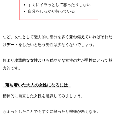
すぐにイラっとして怒ったりしない
自分をしっかり持っている
など、女性として魅力的な部分を多く兼ね備えていればそれだ
けデートをしたいと思う男性は少なくないでしょう。
何より攻撃的な女性よりも穏やかな女性の方が男性にとって魅
力的です。
落ち着いた大人の女性になるには
精神的に自立した女性を意識してみましょう。
ちょっとしたことでもすぐに怒ったり機嫌が悪くなる。