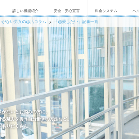
詳しい機能紹介
安全・安心宣言
料金システム
ヘ
いがない男女の恋活コラム
「恋愛したい」記事一覧
スがないとお悩みの方に。
せる魅力を養う自分磨きの方法など。
がもりだくさん！