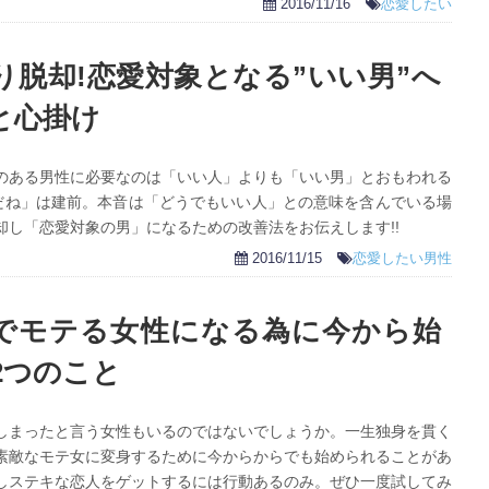
2016/11/16
恋愛したい
り脱却!恋愛対象となる”いい男”へ
と心掛け
のある男性に必要なのは「いい人」よりも「いい男」とおもわれる
人だね」は建前。本音は「どうでもいい人」との意味を含んでいる場
し「恋愛対象の男」になるための改善法をお伝えします!!
2016/11/15
恋愛したい男性
でモテる女性になる為に今から始
2つのこと
しまったと言う女性もいるのではないでしょうか。一生独身を貫く
素敵なモテ女に変身するために今からからでも始められることがあ
しステキな恋人をゲットするには行動あるのみ。ぜひ一度試してみ