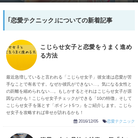
｢恋愛テクニック｣についての新着記事
こじらせ女子と恋愛をうまく進め
る方法
最近急増していると言われる「こじらせ女子」彼女達は恋愛が苦
手なことで有名です。なぜか彼氏ができない…。気になる女性と
の距離を縮められない…。もしかするとそれはこじらせ女子が原
因なのかも！こじらせ女子チェックができる「10の特徴」そして
こじらせ女子を落とす「ポイント5つ」をご紹介します。こじら
せ女子を攻略すれば幸せが訪れるかも！
2016/12/05
恋愛テクニック