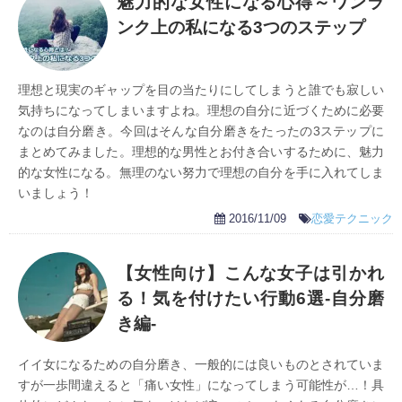
魅力的な女性になる心得～ワンラ
ンク上の私になる3つのステップ
理想と現実のギャップを目の当たりにしてしまうと誰でも寂しい
気持ちになってしまいますよね。理想の自分に近づくために必要
なのは自分磨き。今回はそんな自分磨きをたったの3ステップに
まとめてみました。理想的な男性とお付き合いするために、魅力
的な女性になる。無理のない努力で理想の自分を手に入れてしま
いましょう！
2016/11/09
恋愛テクニック
【女性向け】こんな女子は引かれ
る！気を付けたい行動6選-自分磨
き編-
イイ女になるための自分磨き、一般的には良いものとされていま
すが一歩間違えると「痛い女性」になってしまう可能性が…！具