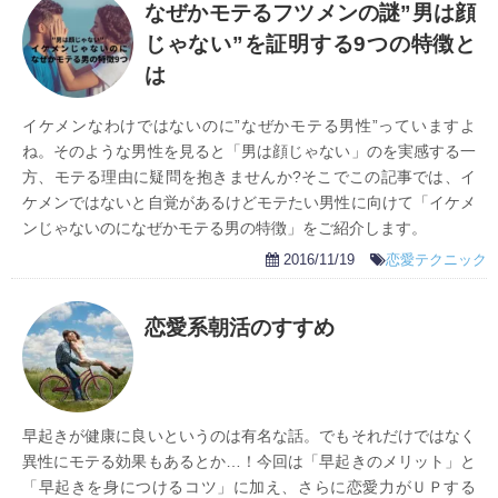
なぜかモテるフツメンの謎”男は顔
じゃない”を証明する9つの特徴と
は
イケメンなわけではないのに”なぜかモテる男性”っていますよ
ね。そのような男性を見ると「男は顔じゃない」のを実感する一
方、モテる理由に疑問を抱きませんか?そこでこの記事では、イ
ケメンではないと自覚があるけどモテたい男性に向けて「イケメ
ンじゃないのになぜかモテる男の特徴」をご紹介します。
2016/11/19
恋愛テクニック
恋愛系朝活のすすめ
早起きが健康に良いというのは有名な話。でもそれだけではなく
異性にモテる効果もあるとか…！今回は「早起きのメリット」と
「早起きを身につけるコツ」に加え、さらに恋愛力がＵＰする