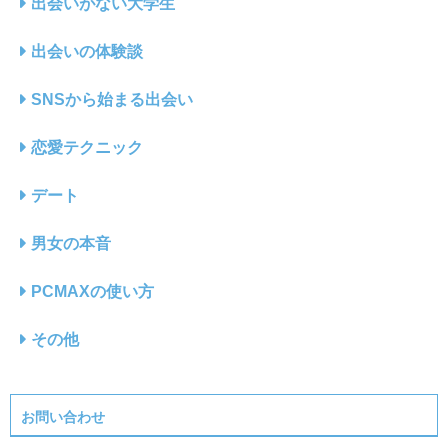
出会いがない大学生
出会いの体験談
SNSから始まる出会い
恋愛テクニック
デート
男女の本音
PCMAXの使い方
その他
お問い合わせ