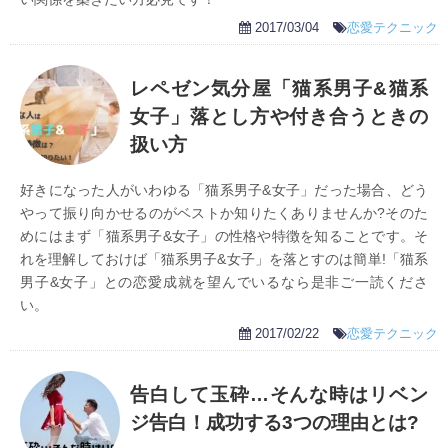
2017/03/04
恋愛テクニック
レペゼン気分屋「猫系男子&猫系
女子」落とし方や付き合うときの
扱い方
好きになった人がいわゆる「猫系男子&女子」だった場合、どう
やって振り向かせるのがベストか知りたくありませんか?そのた
めにはまず「猫系男子&女子」の性格や特徴を知ることです。そ
れを理解しておけば「猫系男子&女子」を落とすのは簡単!「猫系
男子&女子」との恋愛成就を望んでいるなら是非ご一読くださ
い。
2017/02/22
恋愛テクニック
告白して玉砕…そんな時はリベン
ジ告白！成功する3つの理由とは?