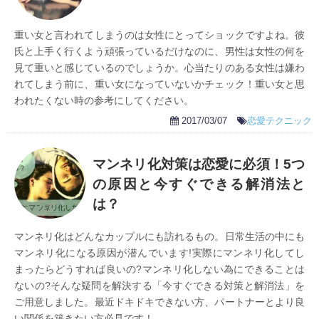
重い女と言われてしまうのは女性にとってショックですよね。彼
氏と上手く行くよう頑張っているだけなのに、男性は女性の何を
見て重いと感じているのでしょうか。心当たりのある女性は嫌わ
れてしまう前に、重い女になっていないかチェック！重い女と思
われたくない時の参考にしてください。
2017/03/07
恋愛テクニック
マンネリ化対策は恋愛に必須！5つ
の原因と今すぐできる解消法と
は？
マンネリ化はどんなカップルにも訪れるもの。日常生活の中にも
マンネリ化になる原因が潜んでいます!実際にマンネリ化してし
まったらどうすれば良いの?マンネリ化しない為にできることは
ないの?そんな疑問を解決する「今すぐできる対策と解消法」を
ご用意しました。最近ドキドキできない方、パートナーとより良
い関係を築きたい方必見です！