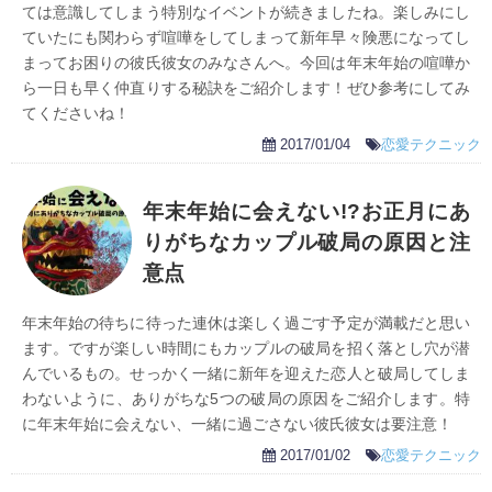
ては意識してしまう特別なイベントが続きましたね。楽しみにし
ていたにも関わらず喧嘩をしてしまって新年早々険悪になってし
まってお困りの彼氏彼女のみなさんへ。今回は年末年始の喧嘩か
ら一日も早く仲直りする秘訣をご紹介します！ぜひ参考にしてみ
てくださいね！
2017/01/04
恋愛テクニック
年末年始に会えない!?お正月にあ
りがちなカップル破局の原因と注
意点
年末年始の待ちに待った連休は楽しく過ごす予定が満載だと思い
ます。ですが楽しい時間にもカップルの破局を招く落とし穴が潜
んでいるもの。せっかく一緒に新年を迎えた恋人と破局してしま
わないように、ありがちな5つの破局の原因をご紹介します。特
に年末年始に会えない、一緒に過ごさない彼氏彼女は要注意！
2017/01/02
恋愛テクニック