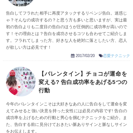
告白してフラれた相手に再度アタックするリベンジ告白。迷惑じ
ゃ？そんなの成功するの？と思う方も多いと思いますが、実は最
初の告白よりも二度目の告白のほうが圧倒的に成功率が高いので
す！その理由とは？告白を成功させるコツも合わせてご紹介しま
す。フラれてしまった方、好きな人を絶対に落としたい方、恋人
が欲しい方は必見です！
2017/02/20
恋愛テクニック
【バレンタイン】チョコが運命を
変える? 告白成功率をあげる5つの
行動
今年のバレンタインこそは大好きなあの人に告白をして運命を変
えてみせると強い決意を持った女性には必見の内容です! 告白の
成功率を上げるための行動と男心を掴むテクニックをご紹介。ま
た、告白する前に見分けておきたい脈ありサインと脈なしサイン
をお伝えします。